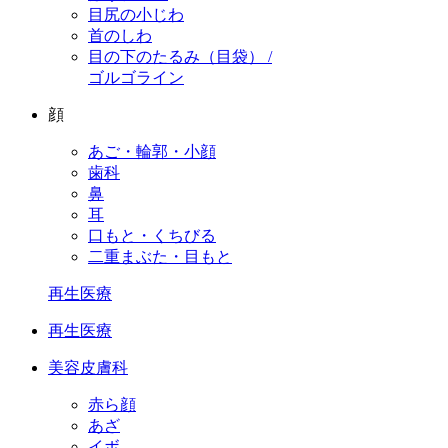
目尻の小じわ
首のしわ
目の下のたるみ（目袋） /
ゴルゴライン
顔
あご・輪郭・小顔
歯科
鼻
耳
口もと・くちびる
二重まぶた・目もと
再生医療
再生医療
美容皮膚科
赤ら顔
あざ
イボ