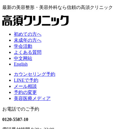
最新の
美容整形・美容外科なら
信頼の
高須クリニック
初めての方へ
未成年の方へ
学会活動
よくある質問
中文网站
English
カウンセリング予約
LINEで予約
メール相談
予約の変更
美容医療メディア
お電話でのご予約
0120-5587-10