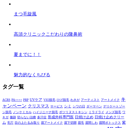
まつ毛旋風
高須クリニックこだわりの隆鼻術
夏までに！！
魅力的なくちびる
タグ一覧
キ
UVケア
ACRS
PA++++
PRP
VIO脱毛
ひげ脱毛
わきが
アーティスト
アートメイク
ャンペーン
クリスマス
シミ
サービス
シワの日
ダーマペン
デリケートゾー
ン脱毛
ノンケミカル
ハイジニーナ脱毛
ボツリヌストキシン
ミラドライ
メンズ脱毛
ワ
形成外科専門医
日焼け止め
日焼け止めクリー
キガ
傷跡
切らない治療
多汗症
ム
紫
毛穴
目の上たるみ取り
眉アートメイク
眉下切開
眉毛
眉間しわ
眉間ボトックス