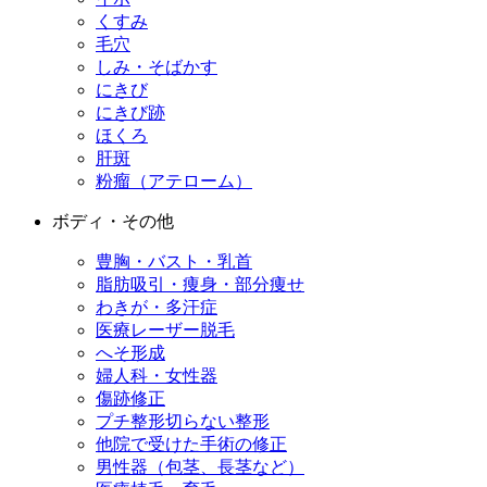
くすみ
毛穴
しみ・そばかす
にきび
にきび跡
ほくろ
肝斑
粉瘤（アテローム）
ボディ・その他
豊胸・バスト・乳首
脂肪吸引・痩身・部分痩せ
わきが・多汗症
医療レーザー脱毛
へそ形成
婦人科・女性器
傷跡修正
プチ整形
切らない整形
他院で受けた手術の修正
男性器（包茎、長茎など）