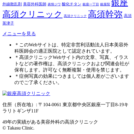
銀座
外線散乱剤
美容外科医師
酸化チタン
表情ジワ
銀座一丁目
銀座院
高須幹弥
高須クリニック
高須
高須クリニック
英津子
メニューを見る
＊このWebサイトは、特定非営利活動法人日本美容外
科医師会の適正医院として認定されています。
＊高須クリニックWebサイト内の文章、写真、イラス
トなどの著作権は、高須クリニックおよび関連会社が
保有します。許可なく無断複製・使用を禁じます。
＊症例写真の効果につきましては個人差がございます
のでご了承ください。
住所（所在地）: 〒104-0061 東京都中央区銀座一丁目8-19キ
ラリトギンザ11F
49年の実績がある美容外科の高須クリニック
© Takasu Clinic.