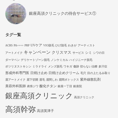
銀座高須クリニックの待合サービス①
タグ一覧
UVケア
ACRS
PA++++
PRP
VIO脱毛
ひげ脱毛
わきが
アーティスト
キャンペーン
クリスマス
シミ
アートメイク
サービス
シワの日
ダーマペン
デリケートゾーン脱毛
ノンケミカル
ハイジニーナ脱毛
ボツリヌストキシン
ミラドライ
メンズ脱毛
ワキガ
傷跡
切らない治療
多汗症
形成外科専門医
日焼け止め
日焼け止めクリーム
毛穴
目の上たるみ取り
紫外線散乱剤
眉アートメイク
眉下切開
眉毛
眉間しわ
眉間ボトックス
美容外科医師
酸化チタン
表情ジワ
銀座一丁目
銀座院
銀座高須クリニック
高須クリニック
高須幹弥
高須英津子