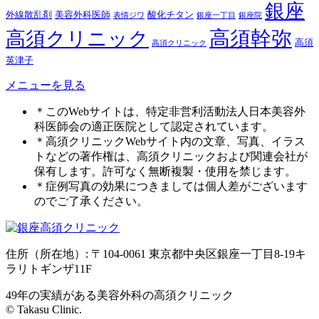
銀座
外線散乱剤
美容外科医師
酸化チタン
表情ジワ
銀座一丁目
銀座院
高須幹弥
高須クリニック
高須
高須クリニック
英津子
メニューを見る
＊このWebサイトは、特定非営利活動法人日本美容外
科医師会の適正医院として認定されています。
＊高須クリニックWebサイト内の文章、写真、イラス
トなどの著作権は、高須クリニックおよび関連会社が
保有します。許可なく無断複製・使用を禁じます。
＊症例写真の効果につきましては個人差がございます
のでご了承ください。
住所（所在地）: 〒104-0061 東京都中央区銀座一丁目8-19キ
ラリトギンザ11F
49年の実績がある美容外科の高須クリニック
© Takasu Clinic.