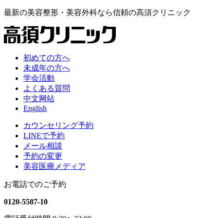
最新の
美容整形・美容外科なら
信頼の
高須クリニック
初めての方へ
未成年の方へ
学会活動
よくある質問
中文网站
English
カウンセリング予約
LINEで予約
メール相談
予約の変更
美容医療メディア
お電話でのご予約
0120-5587-10