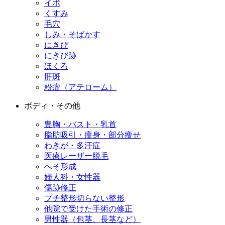
イボ
くすみ
毛穴
しみ・そばかす
にきび
にきび跡
ほくろ
肝斑
粉瘤（アテローム）
ボディ・その他
豊胸・バスト・乳首
脂肪吸引・痩身・部分痩せ
わきが・多汗症
医療レーザー脱毛
へそ形成
婦人科・女性器
傷跡修正
プチ整形
切らない整形
他院で受けた手術の修正
男性器（包茎、長茎など）