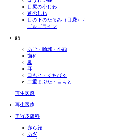
ほうれい線
目尻の小じわ
首のしわ
目の下のたるみ（目袋） /
ゴルゴライン
顔
あご・輪郭・小顔
歯科
鼻
耳
口もと・くちびる
二重まぶた・目もと
再生医療
再生医療
美容皮膚科
赤ら顔
あざ