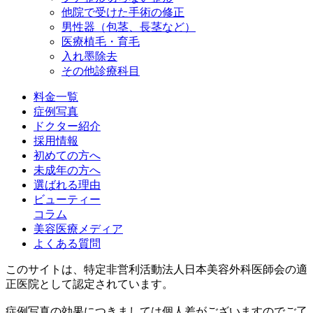
他院で受けた手術の修正
男性器（包茎、長茎など）
医療植毛・育毛
入れ墨除去
その他診療科目
料金一覧
症例写真
ドクター紹介
採用情報
初めての方へ
未成年の方へ
選ばれる理由
ビューティー
コラム
美容医療メディア
よくある質問
このサイトは、特定非営利活動法人日本美容外科医師会の適
正医院として認定されています。
症例写真の効果につきましては個人差がございますのでご了