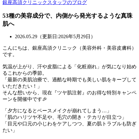
銀座高須クリニックスタッフのブログ
53種の美容成分で、内側から発光するような真珠
肌へ
2026.05.29（更新日:2026年5月29日）
こんにちは、銀座高須クリニック（美容外科・美容皮膚科）
です。
気温が上がり、汗や皮脂による「化粧崩れ」が気になり始め
るこれからの季節。
「最新の美肌治療で、過酷な時期でも美しい肌をキープして
いただきたい！」
そんな想いから、現在『ツヤ肌注射』のお得な特別キャンペ
ーンを開催中です🎉
「夕方になるとベースメイクが崩れてしまう…」
「肌のハリツヤ不足や、毛穴の開き・テカリが目立つ」
「目元や口元の小じわをケアしつつ、夏の肌トラブルも防ぎ
たい」