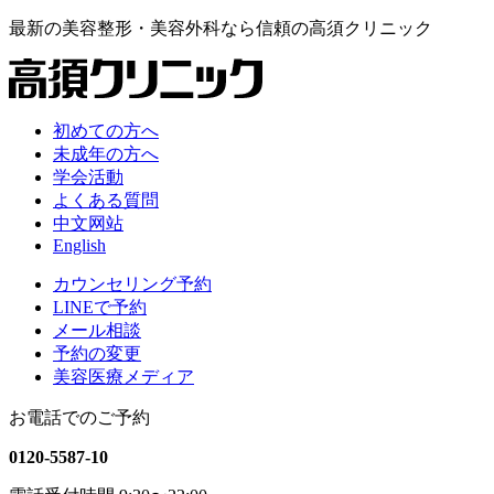
最新の
美容整形・美容外科なら
信頼の
高須クリニック
初めての方へ
未成年の方へ
学会活動
よくある質問
中文网站
English
カウンセリング予約
LINEで予約
メール相談
予約の変更
美容医療メディア
お電話でのご予約
0120-5587-10