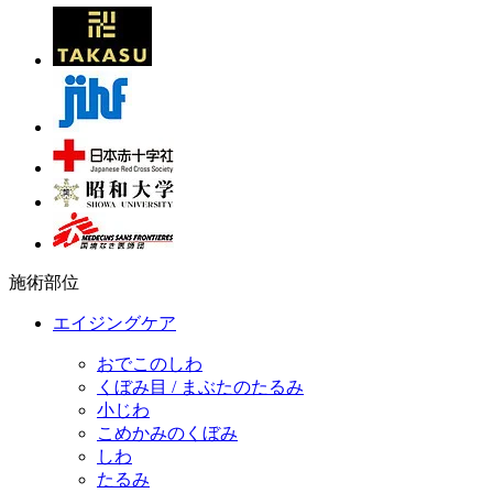
施術部位
エイジングケア
おでこのしわ
くぼみ目 / まぶたのたるみ
小じわ
こめかみのくぼみ
しわ
たるみ