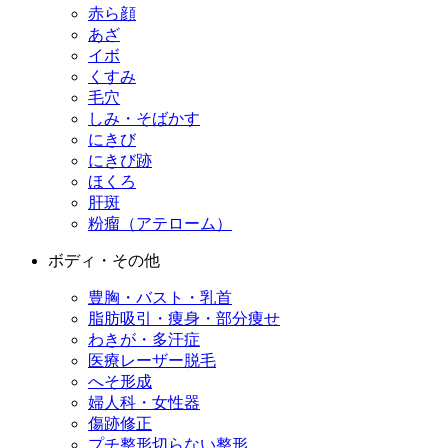
赤ら顔
あざ
イボ
くすみ
毛穴
しみ・そばかす
にきび
にきび跡
ほくろ
肝斑
粉瘤（アテローム）
ボディ・その他
豊胸・バスト・乳首
脂肪吸引・痩身・部分痩せ
わきが・多汗症
医療レーザー脱毛
へそ形成
婦人科・女性器
傷跡修正
プチ整形
切らない整形