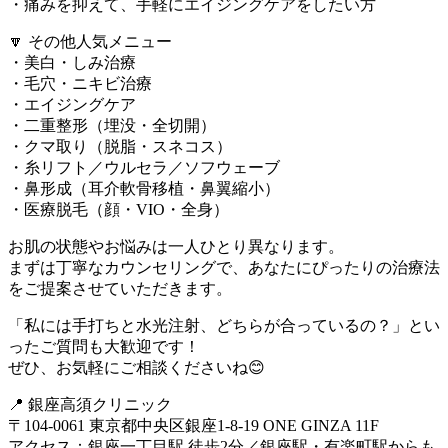
・痛みを抑えて、手軽にエイジングケアをしたい方
🔽 その他人気メニュー
・美白・しみ治療
・毛穴・ニキビ治療
・エイジングケア
・二重整形（埋没・全切開）
・クマ取り（脱脂・スネコス）
・糸リフト／ウルセラ／ソフウェーブ
・鼻形成（耳介軟骨移植・鼻翼縮小）
・医療脱毛（顔・VIO・全身）
お肌の状態やお悩みは一人ひとり異なります。
まずは丁寧なカウンセリングで、あなたにぴったりの治療法
をご提案させていただきます。
「私には手打ちと水光注射、どちらが合っているの？」とい
ったご質問も大歓迎です！
ぜひ、お気軽にご相談くださいね😊
📍 銀座高須クリニック
〒104-0061 東京都中央区銀座1-8-19 ONE GINZA 11F
アクセス：銀座一丁目駅 徒歩2分／銀座駅・有楽町駅からも