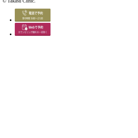
©
Takasu Clinic.