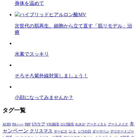
身体を温めて
次世代の肌再生。細胞から立て直す「肌リモデル」治
療
水素でスッキリ
そろそろ紫外線対策しましょう！
小顔になってみませんか？
タグ一覧
キ
UVケア
ACRS
PA++++
PRP
VIO脱毛
ひげ脱毛
わきが
アーティスト
アートメイク
ャンペーン
クリスマス
シミ
サービス
シワの日
ダーマペン
デリケートゾー