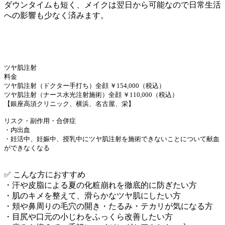
ダウンタイムも短く、メイクは翌日から可能なので日常生活
への影響も少なく済みます。
ツヤ肌注射
料金
ツヤ肌注射（ドクター手打ち）全顔 ￥154,000（税込）
ツヤ肌注射（ナース水光注射施術）全顔 ￥110,000（税込）
【銀座高須クリニック、横浜、名古屋、栄】
リスク・副作用・合併症
・内出血
・妊活中、妊娠中、授乳中にツヤ肌注射を施術できないことについて献血
ができなくなる
✅ こんな方におすすめ
・汗や皮脂による夏の化粧崩れを徹底的に防ぎたい方
・肌のキメを整えて、滑らかなツヤ肌にしたい方
・頬や鼻周りの毛穴の開き・たるみ・テカリが気になる方
・目尻や口元の小じわをふっくら改善したい方