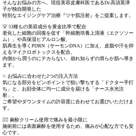
そんなお悩みの方へ、現役美容皮膚科医であるDr.高須英津
子が独自開発した
特別なエイジングケア治療『ツヤ肌注射』をご提案します。
💡 53種もの美容成分を黄金比率で配合
老化した細胞の回復を促す「幹細胞培養上清液（エクソソー
ム）」や高保湿ヒアルロン酸、
肌再生を導くPDRN（サーモンDNA）に加え、皮脂や汗を抑
えるマイクロボトックスを配合。
内側から潤うのにテカらない、崩れ知らずの滑らか肌へ導き
ます。
✨ お悩みに合わせた2つの注入方法
気になる部分をピンポイントで狙い撃ちする「ドクター手打
ち」と、お顔全体に均一に成分を届ける「ナース水光注
射」。
ご希望やダウンタイムの許容度に合わせてお選びいただけま
す。
🚶‍♀️ 麻酔クリーム使用で痛みを最小限に
施術前には表面麻酔を使用するため、痛みが心配な方でも安
心です。