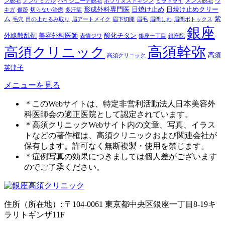
ン脱毛
ノンケミカル
ハイジニーナ脱毛
ボツリヌストキシン
ミラドライ
メンズ脱毛
ワ
形成外科専門医
日焼け止め
日焼け止めクリー
キガ
傷跡
切らない治療
多汗症
ム
紫
毛穴
目の上たるみ取り
眉アートメイク
眉下切開
眉毛
眉間しわ
眉間ボトックス
銀座
外線散乱剤
美容外科医師
酸化チタン
表情ジワ
銀座一丁目
銀座院
高須幹弥
高須クリニック
高須
高須クリニック
英津子
メニューを見る
＊このWebサイトは、特定非営利活動法人日本美容外
科医師会の適正医院として認定されています。
＊高須クリニックWebサイト内の文章、写真、イラス
トなどの著作権は、高須クリニックおよび関連会社が
保有します。許可なく無断複製・使用を禁じます。
＊症例写真の効果につきましては個人差がございます
のでご了承ください。
住所（所在地）: 〒104-0061 東京都中央区銀座一丁目8-19キ
ラリトギンザ11F