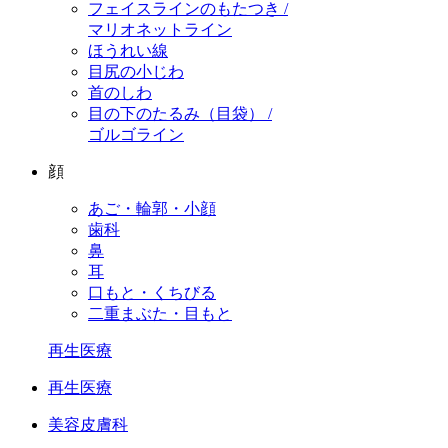
フェイスラインのもたつき /
マリオネットライン
ほうれい線
目尻の小じわ
首のしわ
目の下のたるみ（目袋） /
ゴルゴライン
顔
あご・輪郭・小顔
歯科
鼻
耳
口もと・くちびる
二重まぶた・目もと
再生医療
再生医療
美容皮膚科