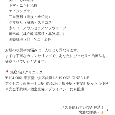
・毛穴・ニキビ治療
・エイジングケア
・二重整形（埋没・全切開）
・クマ取り（脱脂・スネコス）
・糸リフト／ウルセラ／ソフウェーブ
・鼻形成（耳介軟骨移植・鼻翼縮小）
・医療脱毛（顔・VIO・全身）
お肌の状態やお悩みは一人ひとり異なります。
まずは丁寧なカウンセリングで、あなたにぴったりの治療法をご
提案させていただきます。
銀座高須クリニック
〒104-0061 東京都中央区銀座1-8-19 ONE GINZA 11F
アクセス：銀座一丁目駅 徒歩2分／銀座駅・有楽町駅からも便利
※完全予約制／個室完備／プライバシーにも配慮
メスを使わずいびき解消！
快適な睡眠へ