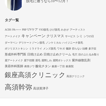
脱毛に通うなら10〜12月！
タグ一覧
UVケア
ACRS
PA++++
PRP
VIO脱毛
ひげ脱毛
わきが
アーティスト
キャンペーン
クリスマス
シミ
アートメイク
サービス
シワの日
ダーマペン
デリケートゾーン脱毛
ノンケミカル
ハイジニーナ脱毛
ボツリヌストキシン
ミラドライ
メンズ脱毛
ワキガ
傷跡
切らない治療
多汗症
形成外科専門医
日焼け止め
日焼け止めクリーム
毛穴
目の上たるみ取り
紫外線散乱剤
眉アートメイク
眉下切開
眉毛
眉間しわ
眉間ボトックス
美容外科医師
酸化チタン
表情ジワ
銀座一丁目
銀座院
銀座高須クリニック
高須クリニック
高須幹弥
高須英津子