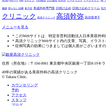
UVケア
ACRS
PA++++
PRP
VIO脱毛
ひげ脱毛
わきが
アーティスト
アートメイク
形成外科専門医
日焼け止め
日焼け止めクリーム
傷跡
切らない治療
多汗症
毛穴
高須幹弥
クリニック
高須英津子
高須クリニック
メニューを見る
＊このWebサイトは、特定非営利活動法人日本美容外
＊高須クリニックWebサイト内の文章、写真、イラス
＊症例写真の効果につきましては個人差がございますの
住所（所在地）: 〒104-0061 東京都中央区銀座一丁目8-19キ
49年の実績がある美容外科の高須クリニック
© Takasu Clinic.
カウンセリング
予約
アクセス
スタッフ
ブログ