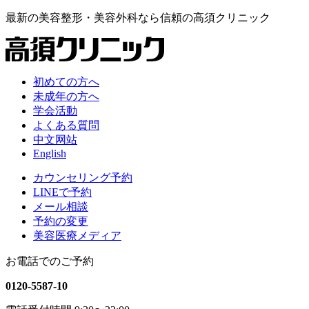
最新の
美容整形・美容外科なら
信頼の
高須クリニック
初めての方へ
未成年の方へ
学会活動
よくある質問
中文网站
English
カウンセリング予約
LINEで予約
メール相談
予約の変更
美容医療メディア
お電話でのご予約
0120-5587-10