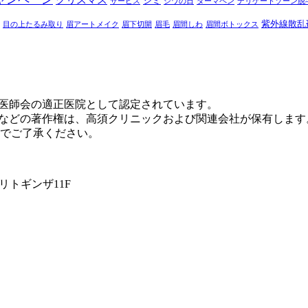
シミ
サービス
シワの日
ダーマペン
デリケートゾーン脱
紫外線散乱
目の上たるみ取り
眉アートメイク
眉下切開
眉毛
眉間しわ
眉間ボトックス
科医師会の適正医院として認定されています。
トなどの著作権は、高須クリニックおよび関連会社が保有しま
でご了承ください。
ラリトギンザ11F