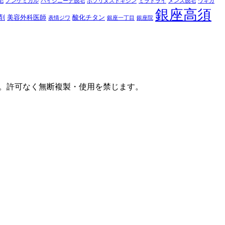
毛
ノンケミカル
ハイジニーナ脱毛
ボツリヌストキシン
ミラドライ
メンズ脱毛
ワキガ
銀座高須
剤
美容外科医師
酸化チタン
表情ジワ
銀座一丁目
銀座院
す。許可なく無断複製・使用を禁じます。