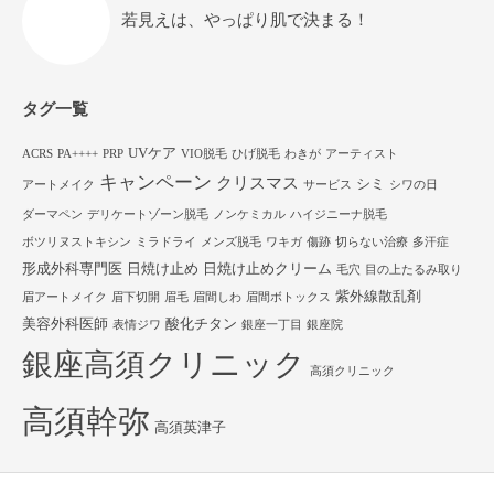
若見えは、やっぱり肌で決まる！
タグ一覧
UVケア
ACRS
PA++++
PRP
VIO脱毛
ひげ脱毛
わきが
アーティスト
キャンペーン
クリスマス
シミ
アートメイク
サービス
シワの日
ダーマペン
デリケートゾーン脱毛
ノンケミカル
ハイジニーナ脱毛
ボツリヌストキシン
ミラドライ
メンズ脱毛
ワキガ
傷跡
切らない治療
多汗症
形成外科専門医
日焼け止め
日焼け止めクリーム
毛穴
目の上たるみ取り
紫外線散乱剤
眉アートメイク
眉下切開
眉毛
眉間しわ
眉間ボトックス
美容外科医師
酸化チタン
表情ジワ
銀座一丁目
銀座院
銀座高須クリニック
高須クリニック
高須幹弥
高須英津子