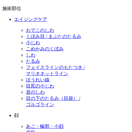
施術部位
エイジングケア
おでこのしわ
くぼみ目 / まぶたのたるみ
小じわ
こめかみのくぼみ
しわ
たるみ
フェイスラインのもたつき /
マリオネットライン
ほうれい線
目尻の小じわ
首のしわ
目の下のたるみ（目袋） /
ゴルゴライン
顔
あご・輪郭・小顔