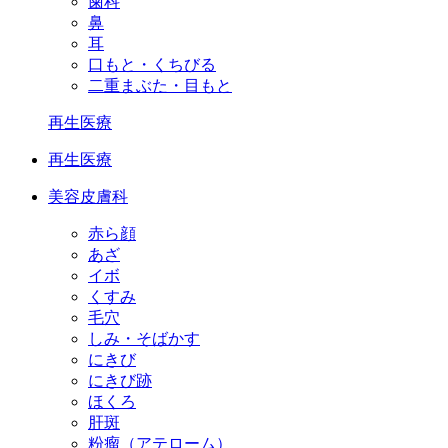
歯科
鼻
耳
口もと・くちびる
二重まぶた・目もと
再生医療
再生医療
美容皮膚科
赤ら顔
あざ
イボ
くすみ
毛穴
しみ・そばかす
にきび
にきび跡
ほくろ
肝斑
粉瘤（アテローム）