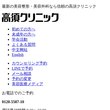
最新の
美容整形・美容外科なら
信頼の
高須クリニック
初めての方へ
未成年の方へ
学会活動
よくある質問
中文网站
English
カウンセリング予約
LINEで予約
メール相談
予約の変更
美容医療メディア
お電話でのご予約
0120-5587-10