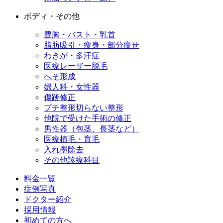
ボディ・その他
豊胸・バスト・乳首
脂肪吸引・痩身・部分痩せ
わきが・多汗症
医療レーザー脱毛
へそ形成
婦人科・女性器
傷跡修正
プチ整形
切らない整形
他院で受けた手術の修正
男性器（包茎、長茎など）
医療植毛・育毛
入れ墨除去
その他診療科目
料金一覧
症例写真
ドクター紹介
採用情報
初めての方へ