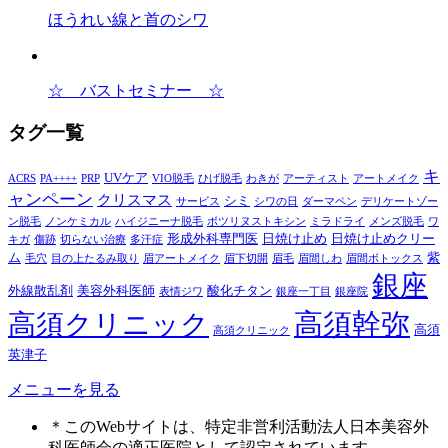
ほうれい線と首のシワ
☆ バストセミナー ☆
タグ一覧
キ
UVケア
ACRS
PA++++
PRP
VIO脱毛
ひげ脱毛
わきが
アーティスト
アートメイク
ャンペーン
クリスマス
シミ
サービス
シワの日
ダーマペン
デリケートゾー
ン脱毛
ノンケミカル
ハイジニーナ脱毛
ボツリヌストキシン
ミラドライ
メンズ脱毛
ワ
形成外科専門医
日焼け止め
日焼け止めクリー
キガ
傷跡
切らない治療
多汗症
ム
紫
毛穴
目の上たるみ取り
眉アートメイク
眉下切開
眉毛
眉間しわ
眉間ボトックス
銀座
外線散乱剤
美容外科医師
酸化チタン
表情ジワ
銀座一丁目
銀座院
高須幹弥
高須クリニック
高須
高須クリニック
英津子
メニューを見る
＊このWebサイトは、特定非営利活動法人日本美容外
科医師会の適正医院として認定されています。