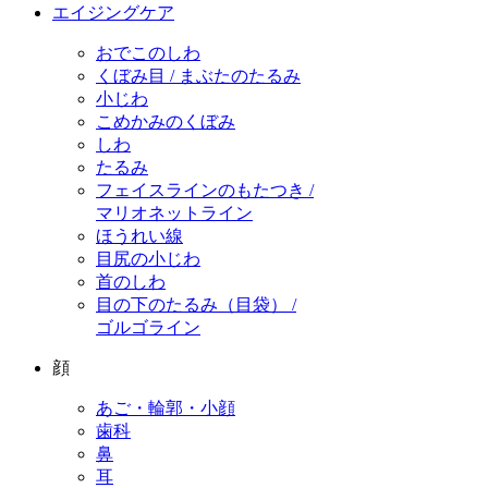
エイジングケア
おでこのしわ
くぼみ目 / まぶたのたるみ
小じわ
こめかみのくぼみ
しわ
たるみ
フェイスラインのもたつき /
マリオネットライン
ほうれい線
目尻の小じわ
首のしわ
目の下のたるみ（目袋） /
ゴルゴライン
顔
あご・輪郭・小顔
歯科
鼻
耳