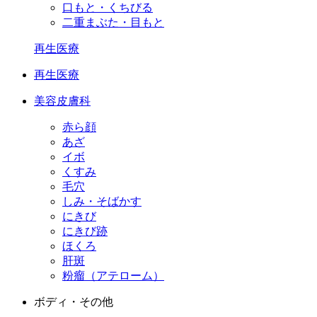
口もと・くちびる
二重まぶた・目もと
再生医療
再生医療
美容皮膚科
赤ら顔
あざ
イボ
くすみ
毛穴
しみ・そばかす
にきび
にきび跡
ほくろ
肝斑
粉瘤（アテローム）
ボディ・その他