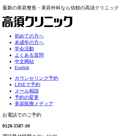
最新の
美容整形・美容外科なら
信頼の
高須クリニック
初めての方へ
未成年の方へ
学会活動
よくある質問
中文网站
English
カウンセリング予約
LINEで予約
メール相談
予約の変更
美容医療メディア
お電話でのご予約
0120-5587-10