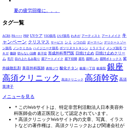
夏の疲労回復に。。。
タグ一覧
キ
UVケア
ACRS
PA++++
PRP
VIO脱毛
ひげ脱毛
わきが
アーティスト
アートメイク
ャンペーン
クリスマス
シミ
サービス
シワの日
ダーマペン
デリケートゾー
ン脱毛
ノンケミカル
ハイジニーナ脱毛
ボツリヌストキシン
ミラドライ
メンズ脱毛
ワ
形成外科専門医
日焼け止め
日焼け止めクリー
キガ
傷跡
切らない治療
多汗症
ム
紫
毛穴
目の上たるみ取り
眉アートメイク
眉下切開
眉毛
眉間しわ
眉間ボトックス
銀座
外線散乱剤
美容外科医師
酸化チタン
表情ジワ
銀座一丁目
銀座院
高須幹弥
高須クリニック
高須
高須クリニック
英津子
メニューを見る
＊このWebサイトは、特定非営利活動法人日本美容外
科医師会の適正医院として認定されています。
＊高須クリニックWebサイト内の文章、写真、イラス
トなどの著作権は、高須クリニックおよび関連会社が