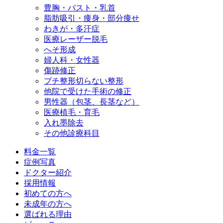
豊胸・バスト・乳首
脂肪吸引・痩身・部分痩せ
わきが・多汗症
医療レーザー脱毛
へそ形成
婦人科・女性器
傷跡修正
プチ整形
切らない整形
他院で受けた手術の修正
男性器（包茎、長茎など）
医療植毛・育毛
入れ墨除去
その他診療科目
料金一覧
症例写真
ドクター紹介
採用情報
初めての方へ
未成年の方へ
選ばれる理由