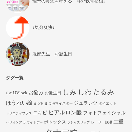
理想の鼻先を叶える「耳介軟骨移植」
♪気分爽快♪
服部先生 お誕生日
タグ一覧
しみ
しわ
たるみ
お悩み
UVlock
お誕生日
GW
ほうれい線
ジュランツ
まつ毛マイスター
ダイエット
まつ毛
ヒアルロン酸
ニキビ
フォトフェイシャル
トリニティプラス
二重
ボトックス
レーザー脱毛
ヘリオケア
ホワイトデー
ラシャスリップ