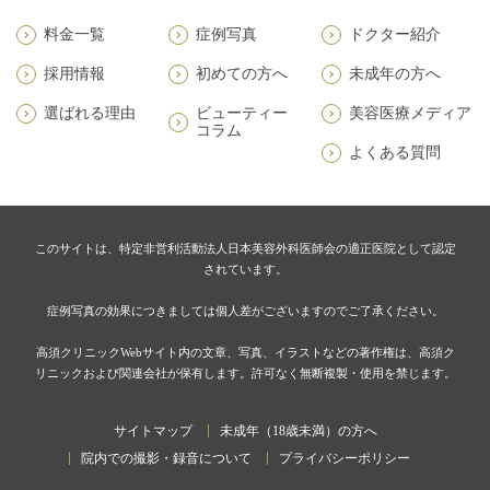
料金一覧
症例写真
ドクター紹介
採用情報
初めての方へ
未成年の方へ
選ばれる理由
ビューティー
美容医療メディア
コラム
よくある質問
このサイトは、特定非営利活動法人日本美容外科医師会の適正医院として認定
されています。
症例写真の効果につきましては個人差がございますのでご了承ください。
高須クリニックWebサイト内の文章、写真、イラストなどの著作権は、高須ク
リニックおよび関連会社が保有します。許可なく無断複製・使用を禁じます。
サイトマップ
未成年（18歳未満）の方へ
院内での撮影・録音について
プライバシーポリシー