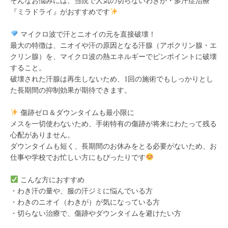
そんなお悩みには、当院で人気の切らないわきが・多汗症治療
『ミラドライ』がおすすめです
マイクロ波で汗とニオイの元を直接破壊！
最大の特徴は、ニオイや汗の原因となる汗腺（アポクリン腺・エ
クリン腺）を、マイクロ波の熱エネルギーでピンポイントに破壊
すること。
破壊された汗腺は再生しないため、1回の施術でもしっかりとし
た長期間の抑制効果が期待できます。
傷跡ゼロ＆ダウンタイムも最小限に
メスを一切使わないため、手術特有の傷跡が将来にわたって残る
心配がありません。
ダウンタイムも短く、長期間のお休みをとる必要がないため、お
仕事や学校でお忙しい方にもぴったりです
こんな方におすすめ
・わき汗の量や、服の汗ジミに悩んでいる方
・わきのニオイ（わきが）が気になっている方
・切らない治療で、傷跡やダウンタイムを避けたい方