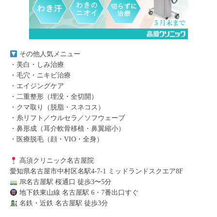
その他人気メニュー
・美白・しみ治療
・毛穴・ニキビ治療
・エイジングケア
・二重整形（埋没・全切開）
・クマ取り（脱脂・スネコス）
・糸リフト／ウルセラ／ソフウェーブ
・鼻形成（耳介軟骨移植・鼻翼縮小）
・医療脱毛（顔・VIO・全身）
高須クリニック名古屋院
愛知県名古屋市中村区名駅4-7-1 ミッドランドスクエア8F
JR名古屋駅 桜通口 徒歩3〜5分
地下鉄東山線 名古屋駅 6・7番出口すぐ
名鉄・近鉄 名古屋駅 徒歩3分