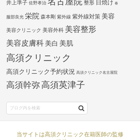
名古屋院
日焼け
井上準子
整形
佐野孝治
春
栄院
美容
紫外線対策
森本剛
紫外線
服部良光
美容整形
美容外科
美容クリニック
美容皮膚科
美白
美肌
高須クリニック
高須クリニック予約状況
高須クリニック名古屋院
高須英津子
高須幹弥
当サイトは高須クリニック在籍医師の監修