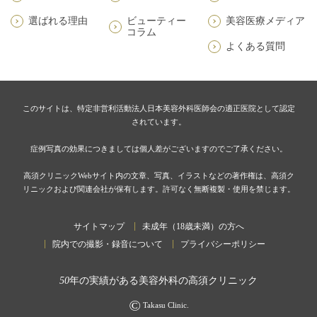
選ばれる理由
ビューティー
美容医療メディア
コラム
よくある質問
このサイトは、特定非営利活動法人日本美容外科医師会の適正医院として認定
されています。
症例写真の効果につきましては個人差がございますのでご了承ください。
高須クリニックWebサイト内の文章、写真、イラストなどの著作権は、高須ク
リニックおよび関連会社が保有します。許可なく無断複製・使用を禁じます。
サイトマップ
未成年（18歳未満）の方へ
院内での撮影・録音について
プライバシーポリシー
50
年の実績がある美容外科の高須クリニック
©
Takasu Clinic.