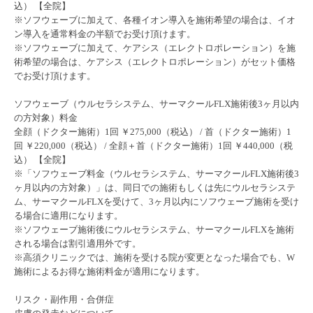
込） 【全院】
※ソフウェーブに加えて、各種イオン導入を施術希望の場合は、イオ
ン導入を通常料金の半額でお受け頂けます。
※ソフウェーブに加えて、ケアシス（エレクトロポレーション）を施
術希望の場合は、ケアシス（エレクトロポレーション）がセット価格
でお受け頂けます。
ソフウェーブ（ウルセラシステム、サーマクールFLX施術後3ヶ月以内
の方対象）料金
全顔（ドクター施術）1回 ￥275,000（税込） / 首（ドクター施術）1
回 ￥220,000（税込） / 全顔＋首（ドクター施術）1回 ￥440,000（税
込） 【全院】
※「ソフウェーブ料金（ウルセラシステム、サーマクールFLX施術後3
ヶ月以内の方対象）」は、同日での施術もしくは先にウルセラシステ
ム、サーマクールFLXを受けて、3ヶ月以内にソフウェーブ施術を受け
る場合に適用になります。
※ソフウェーブ施術後にウルセラシステム、サーマクールFLXを施術
される場合は割引適用外です。
※高須クリニックでは、施術を受ける院が変更となった場合でも、W
施術によるお得な施術料金が適用になります。
リスク・副作用・合併症