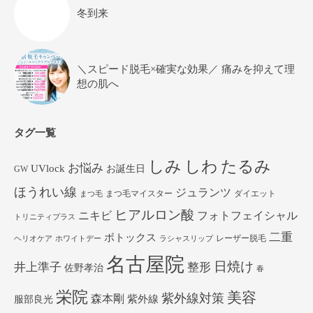
冬到来
＼スピード脱毛×確実な効果／ 痛みを抑えて理
想の肌へ
タグ一覧
しみ
しわ
たるみ
お悩み
UVlock
お誕生日
GW
ほうれい線
ジュランツ
まつ毛マイスター
ダイエット
まつ毛
ヒアルロン酸
ニキビ
フォトフェイシャル
トリニティプラス
二重
ボトックス
レーザー脱毛
ヘリオケア
ホワイトデー
ラシャスリップ
名古屋院
日焼け
井上準子
整形
佐野孝治
春
栄院
美容
紫外線対策
森本剛
紫外線
服部良光