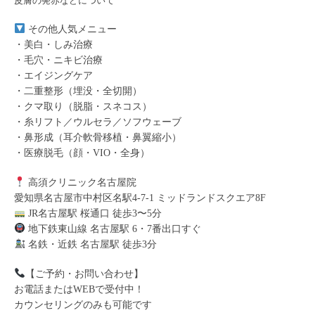
皮膚の発赤などについて
その他人気メニュー
・美白・しみ治療
・毛穴・ニキビ治療
・エイジングケア
・二重整形（埋没・全切開）
・クマ取り（脱脂・スネコス）
・糸リフト／ウルセラ／ソフウェーブ
・鼻形成（耳介軟骨移植・鼻翼縮小）
・医療脱毛（顔・VIO・全身）
高須クリニック名古屋院
愛知県名古屋市中村区名駅4-7-1 ミッドランドスクエア8F
JR名古屋駅 桜通口 徒歩3〜5分
地下鉄東山線 名古屋駅 6・7番出口すぐ
名鉄・近鉄 名古屋駅 徒歩3分
【ご予約・お問い合わせ】
お電話またはWEBで受付中！
カウンセリングのみも可能です