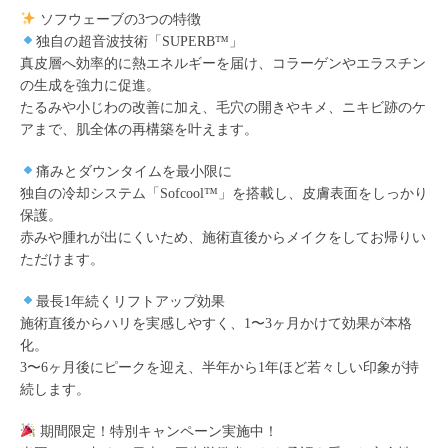
ソフウェーブの3つの特徴
独自の超音波技術「SUPERB™」
真皮層へ効率的に熱エネルギーを届け、コラーゲンやエラスチン
の生成を強力に促進。
たるみや小じわの改善に加え、毛穴の開きやキメ、ニキビ跡のケ
アまで、肌全体の再構築を叶えます。
痛みとダウンタイムを最小限に
独自の冷却システム「Sofcool™」を搭載し、皮膚表面をしっかり
保護。
赤みや腫れが出にくいため、施術直後からメイクをしてお帰りい
ただけます。
最長1年続くリフトアップ効果
施術直後からハリを実感しやすく、1〜3ヶ月かけて効果が本格
化。
3〜6ヶ月後にピークを迎え、半年から1年ほど若々しい印象が持
続します。
期間限定！特別キャンペーン実施中！