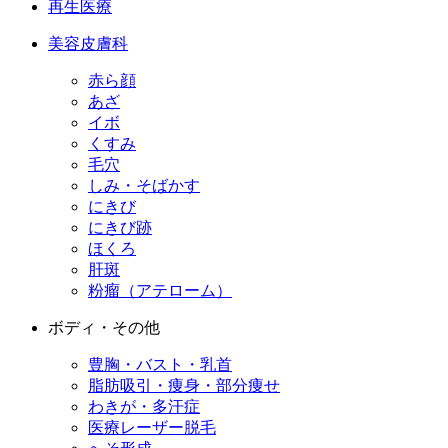
再生医療
美容皮膚科
赤ら顔
あざ
イボ
くすみ
毛穴
しみ・そばかす
にきび
にきび跡
ほくろ
肝斑
粉瘤（アテローム）
ボディ・その他
豊胸・バスト・乳首
脂肪吸引・痩身・部分痩せ
わきが・多汗症
医療レーザー脱毛