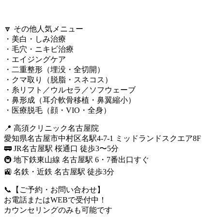
🔽 その他人気メニュー
・美白・しみ治療
・毛穴・ニキビ治療
・エイジングケア
・二重整形（埋没・全切開）
・クマ取り（脱脂・スネコス）
・糸リフト／ウルセラ／ソフウェーブ
・鼻形成（耳介軟骨移植・鼻翼縮小）
・医療脱毛（顔・VIO・全身）
📍 高須クリニック名古屋院
愛知県名古屋市中村区名駅4-7-1 ミッドランドスクエア8F
🚃 JR名古屋駅 桜通口 徒歩3〜5分
🚇 地下鉄東山線 名古屋駅 6・7番出口すぐ
🚉 名鉄・近鉄 名古屋駅 徒歩3分
📞【ご予約・お問い合わせ】
お電話またはWEBで受付中！
カウンセリングのみも可能です