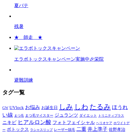
夏バテ
残暑
★ 師走 ★
エラボトックスキャンペーン実施中🎉栄院
避難訓練
タグ一覧
しみ
しわ
たるみ
ほうれ
お悩み
UVlock
お誕生日
GW
い線
ジュランツ
まつ毛マイスター
ダイエット
まつ毛
トリニティプラス
ヒアルロン酸
ニキビ
フォトフェイシャル
ヘリオケア
ホワイトデ
二重
井上準子
ボトックス
佐野孝治
レーザー脱毛
ー
ラシャスリップ