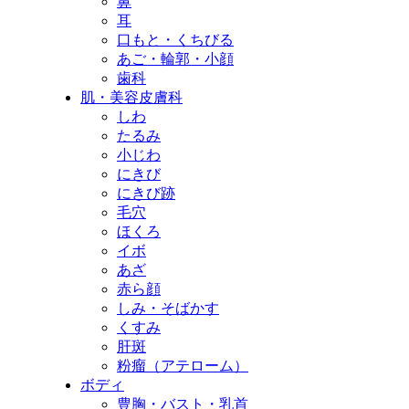
鼻
耳
口もと・くちびる
あご・輪郭・小顔
歯科
肌・美容皮膚科
しわ
たるみ
小じわ
にきび
にきび跡
毛穴
ほくろ
イボ
あざ
赤ら顔
しみ・そばかす
くすみ
肝斑
粉瘤（アテローム）
ボディ
豊胸・バスト・乳首