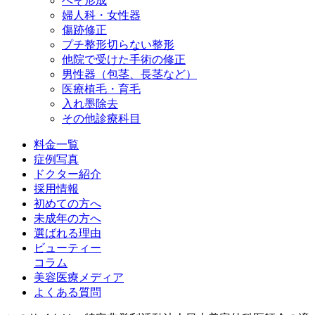
へそ形成
婦人科・女性器
傷跡修正
プチ整形
切らない整形
他院で受けた手術の修正
男性器（包茎、長茎など）
医療植毛・育毛
入れ墨除去
その他診療科目
料金一覧
症例写真
ドクター紹介
採用情報
初めての方へ
未成年の方へ
選ばれる理由
ビューティー
コラム
美容医療メディア
よくある質問