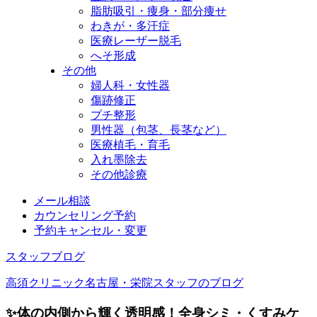
脂肪吸引・痩身・部分痩せ
わきが・多汗症
医療レーザー脱毛
へそ形成
その他
婦人科・女性器
傷跡修正
プチ整形
男性器（包茎、長茎など）
医療植毛・育毛
入れ墨除去
その他診療
メール相談
カウンセリング予約
予約キャンセル・変更
スタッフブログ
高須クリニック名古屋・栄院スタッフのブログ
✨体の内側から輝く透明感！全身シミ・くすみケ