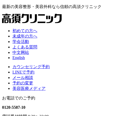
最新の
美容整形・美容外科なら
信頼の
高須クリニック
初めての方へ
未成年の方へ
学会活動
よくある質問
中文网站
English
カウンセリング予約
LINEで予約
メール相談
予約の変更
美容医療メディア
お電話でのご予約
0120-5587-10