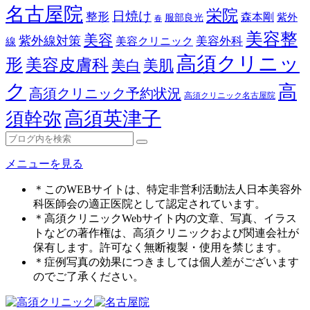
名古屋院
栄院
日焼け
整形
森本剛
紫外
服部良光
春
美容整
美容
紫外線対策
美容外科
美容クリニック
線
高須クリニッ
形
美容皮膚科
美白
美肌
ク
高
高須クリニック予約状況
高須クリニック名古屋院
高須英津子
須幹弥
メニューを見る
＊このWEBサイトは、特定非営利活動法人日本美容外
科医師会の適正医院として認定されています。
＊高須クリニックWebサイト内の文章、写真、イラス
トなどの著作権は、高須クリニックおよび関連会社が
保有します。許可なく無断複製・使用を禁じます。
＊症例写真の効果につきましては個人差がございます
のでご了承ください。