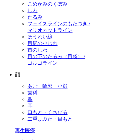
こめかみのくぼみ
しわ
たるみ
フェイスラインのもたつき /
マリオネットライン
ほうれい線
目尻の小じわ
首のしわ
目の下のたるみ（目袋） /
ゴルゴライン
顔
あご・輪郭・小顔
歯科
鼻
耳
口もと・くちびる
二重まぶた・目もと
再生医療