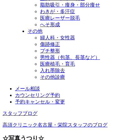
脂肪吸引・痩身・部分痩せ
わきが・多汗症
医療レーザー脱毛
へそ形成
その他
婦人科・女性器
傷跡修正
プチ整形
男性器（包茎、長茎など）
医療植毛・育毛
入れ墨除去
その他診療
メール相談
カウンセリング予約
予約キャンセル・変更
スタッフブログ
高須クリニック名古屋・栄院スタッフのブログ
☆写真うつり☆