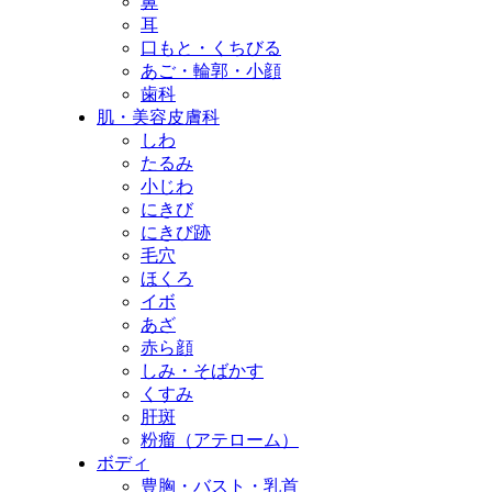
鼻
耳
口もと・くちびる
あご・輪郭・小顔
歯科
肌・美容皮膚科
しわ
たるみ
小じわ
にきび
にきび跡
毛穴
ほくろ
イボ
あざ
赤ら顔
しみ・そばかす
くすみ
肝斑
粉瘤（アテローム）
ボディ
豊胸・バスト・乳首