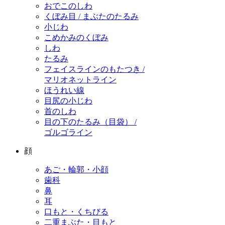
おでこのしわ
くぼみ目 / まぶたのたるみ
小じわ
こめかみのくぼみ
しわ
たるみ
フェイスラインのもたつき /
マリオネットライン
ほうれい線
目尻の小じわ
首のしわ
目の下のたるみ（目袋） /
ゴルゴライン
顔
あご・輪郭・小顔
歯科
鼻
耳
口もと・くちびる
二重まぶた・目もと