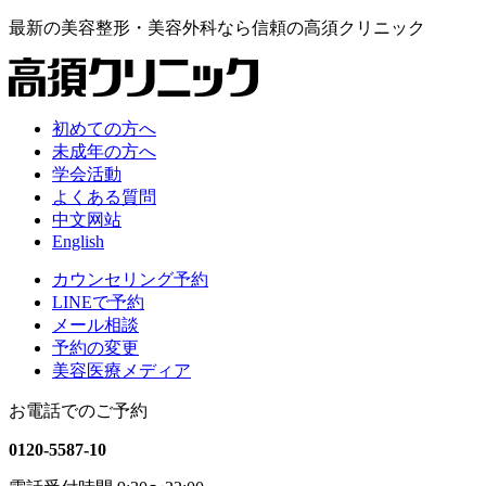
最新の
美容整形・美容外科なら
信頼の
高須クリニック
初めての方へ
未成年の方へ
学会活動
よくある質問
中文网站
English
カウンセリング予約
LINEで予約
メール相談
予約の変更
美容医療メディア
お電話でのご予約
0120-5587-10