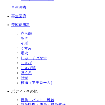
再生医療
再生医療
美容皮膚科
赤ら顔
あざ
イボ
くすみ
毛穴
しみ・そばかす
にきび
にきび跡
ほくろ
肝斑
粉瘤（アテローム）
ボディ・その他
豊胸・バスト・乳首
脂肪吸引・痩身・部分痩せ