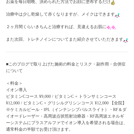
お薬を毎日朝晩、決められた方法でお顔に塗布するだけ
治療中は少し乾燥して赤くなりますが、メイクはできます
２ヶ月間くらいきちんと治療すれば、見違えるお肌に
また次回、トレチノインについてまた紹介させていただきます
■このブログで取り上げた施術の料金とリスク・副作用・合併症
について
＜料金＞
イオン導入
ビタミンCコース ¥9,000 / ビタミンC + トランサミンコース
¥12,000 / ビタミンC + グリシルグリシンコース ¥12,000 【全院】
※ケミカルピール・IPL（インテンシブパルスライト）・RF＆ダ
イオードレーザー・高周波点状照射治療器・RF高周波エネルギ
ーシステムにプラスアルファでイオン導入を希望される場合は、
通常料金の半額でお受け頂けます。