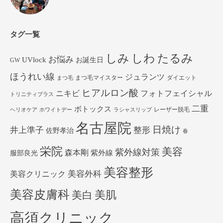
タグ一覧
しみ
しわ
たるみ
お悩み
UVlock
お誕生日
GW
ほうれい線
ジュランツ
まつ毛マイスター
ダイエット
まつ毛
ヒアルロン酸
ニキビ
フォトフェイシャル
トリニティプラス
二重
ボトックス
レーザー脱毛
ヘリオケア
ホワイトデー
ラシャスリップ
名古屋院
日焼け
井上準子
整形
佐野孝治
春
栄院
美容
紫外線対策
森本剛
紫外線
服部良光
美容整形
美容外科
美容クリニック
美容皮膚科
美白
美肌
高須クリニック