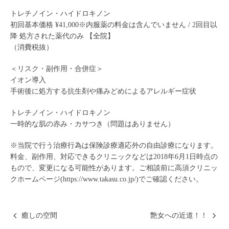
トレチノイン・ハイドロキノン
初回基本価格 ¥41,000※内服薬の料金は含んでいません / 2回目以
降 処方された薬代のみ 【全院】
（消費税抜）
＜リスク・副作用・合併症＞
イオン導入
手術後に処方する抗生剤や痛みどめによるアレルギー症状
トレチノイン・ハイドロキノン
一時的な肌の赤み・カサつき（問題はありません）
※当院で行う治療行為は保険診療適応外の自由診療になります。
料金、副作用、対応できるクリニックなどは2018年6月1日時点の
もので、変更になる可能性があります。ご相談前に高須クリニッ
クホームページ(
https://www.takasu.co.jp/
)でご確認ください。
癒しの空間
艶女への近道！！