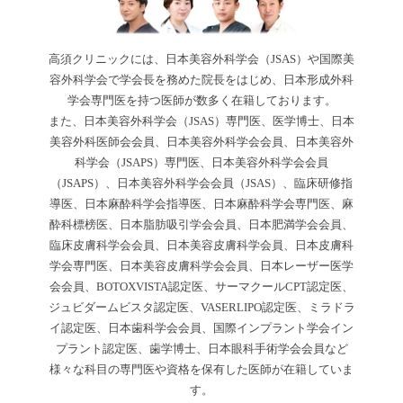
高須クリニックには、日本美容外科学会（JSAS）や国際美
容外科学会で学会長を務めた院長をはじめ、日本形成外科
学会専門医を持つ医師が数多く在籍しております。
また、日本美容外科学会（JSAS）専門医、医学博士、日本
美容外科医師会会員、日本美容外科学会会員、日本美容外
科学会（JSAPS）専門医、日本美容外科学会会員
（JSAPS）、日本美容外科学会会員（JSAS）、臨床研修指
導医、日本麻酔科学会指導医、日本麻酔科学会専門医、麻
酔科標榜医、日本脂肪吸引学会会員、日本肥満学会会員、
臨床皮膚科学会会員、日本美容皮膚科学会員、日本皮膚科
学会専門医、日本美容皮膚科学会会員、日本レーザー医学
会会員、BOTOXVISTA認定医、サーマクールCPT認定医、
ジュビダームビスタ認定医、VASERLIPO認定医、ミラドラ
イ認定医、日本歯科学会会員、国際インプラント学会イン
プラント認定医、歯学博士、日本眼科手術学会会員など
様々な科目の専門医や資格を保有した医師が在籍していま
す。