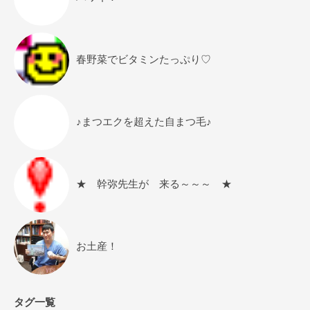
春野菜でビタミンたっぷり♡
♪まつエクを超えた自まつ毛♪
★ 幹弥先生が 来る～～～ ★
お土産！
タグ一覧