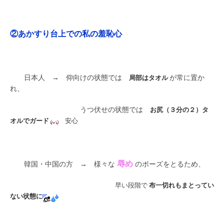
②あかすり台上での私の羞恥心
日本人 → 仰向けの状態では
局部はタオル
が常に置か
れ、
うつ伏せの状態では
お尻（３分の２）タ
オルでガード
安心
辱め
韓国・中国の方 → 様々な
のポーズをとるため、
早い段階で
布一切れもまとってい
ない状態に