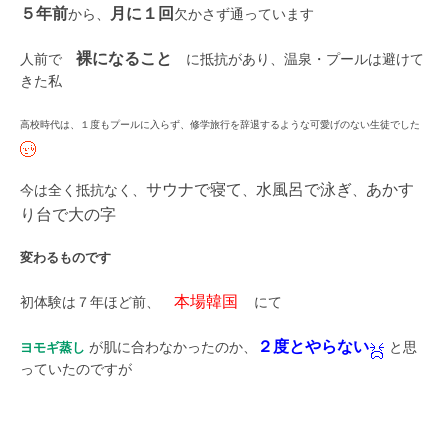
５年前
月に１回
から、
欠かさず通っています
裸になること
人前で
に抵抗があり、温泉・プールは避けて
きた私
高校時代は、１度もプールに入らず、修学旅行を辞退するような可愛げのない生徒でした
サウナで寝て
水風呂で泳ぎ
あかす
今は全く抵抗なく、
、
、
り台で大の字
変わるものです
本場韓国
初体験は７年ほど前、
にて
２度とやらない
ヨモギ蒸し
が肌に合わなかったのか、
と思
っていたのですが