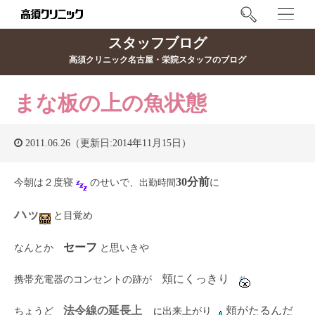
スタッフブログ
高須クリニック名古屋・栄院スタッフのブログ
まな板の上の魚状態
2011.06.26（更新日:2014年11月15日）
30分前
今朝は２度寝
のせいで、
出勤時間
に
ハッ
と目覚め
セーフ
なんとか
と思いきや
頬にくっきり
携帯充電器のコンセントの跡が
法令線の延長上
頬がたるんだ
ちょうど
に
出来上がり