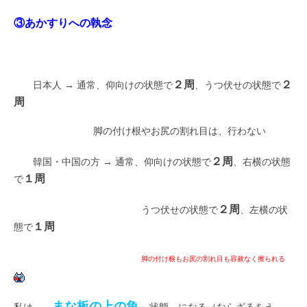
③あかすりへの執念
２周
２
日本人 → 通常、仰向けの状態で
、うつ伏せの状態で
周
脚の付け根やお尻の割れ目は、行わない
２周
韓国・中国の方 → 通常、仰向けの状態で
、右横の状態
１周
で
２周
うつ伏せの状態で
、左横の状
１周
態で
脚の付け根もお尻の割れ目も容赦なく擦られる
まな板の上の魚