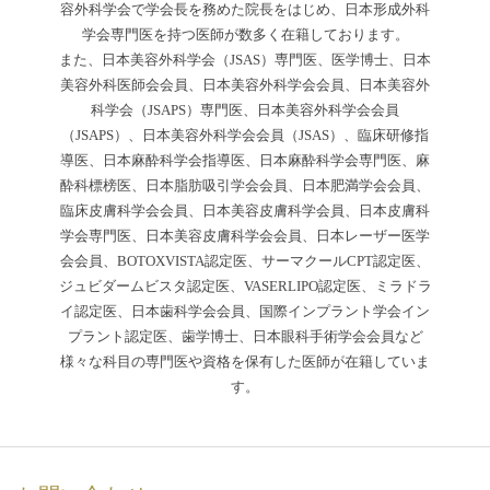
容外科学会で学会長を務めた院長をはじめ、日本形成外科
学会専門医を持つ医師が数多く在籍しております。
また、日本美容外科学会（JSAS）専門医、医学博士、日本
美容外科医師会会員、日本美容外科学会会員、日本美容外
科学会（JSAPS）専門医、日本美容外科学会会員
（JSAPS）、日本美容外科学会会員（JSAS）、臨床研修指
導医、日本麻酔科学会指導医、日本麻酔科学会専門医、麻
酔科標榜医、日本脂肪吸引学会会員、日本肥満学会会員、
臨床皮膚科学会会員、日本美容皮膚科学会員、日本皮膚科
学会専門医、日本美容皮膚科学会会員、日本レーザー医学
会会員、BOTOXVISTA認定医、サーマクールCPT認定医、
ジュビダームビスタ認定医、VASERLIPO認定医、ミラドラ
イ認定医、日本歯科学会会員、国際インプラント学会イン
プラント認定医、歯学博士、日本眼科手術学会会員など
様々な科目の専門医や資格を保有した医師が在籍していま
す。