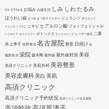
しみ
しわ
たるみ
お悩み
UVlock
お誕生日
GW
ほうれい線
ジュランツ
まつ毛マイスター
ダイエット
まつ毛
ヒアルロン酸
ニキビ
フォトフェイシャル
トリニティプラス
二重
ボトックス
レーザー脱毛
ヘリオケア
ホワイトデー
ラシャスリップ
名古屋院
日焼け
井上準子
整形
佐野孝治
春
栄院
美容
紫外線対策
森本剛
紫外線
服部良光
美容整形
美容外科
美容クリニック
美容皮膚科
美白
美肌
高須クリニック
高須クリニック予約状況
高須クリニック名古屋院
高須英津子
高須幹弥