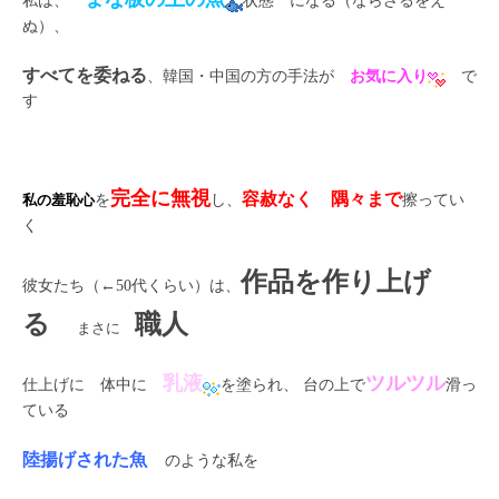
私は、
状態 になる（ならざるをえ
ぬ）、
すべてを委ねる
、韓国・中国の方の手法が
お気に入り
で
す
完全に無視
容赦なく
隅々まで
私の羞恥心
を
し、
擦ってい
く
作品を作り上げ
彼女たち（←50代くらい）は、
る
職人
まさに
乳液
ツルツル
仕上げに 体中に
を塗られ、 台の上で
滑っ
ている
陸揚げされた魚
のような私を