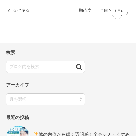
☆七夕☆
期待度 全開＼（＾о
＾）／
検索
アーカイブ
最近の投稿
体の内側から輝く透明感！全身シミ・くすみ