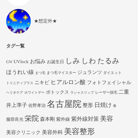
★想定外★
タグ一覧
しみ
しわ
たるみ
お悩み
UVlock
お誕生日
GW
ほうれい線
ジュランツ
まつ毛マイスター
ダイエット
まつ毛
ヒアルロン酸
ニキビ
フォトフェイシャル
トリニティプラス
二重
ボトックス
レーザー脱毛
ヘリオケア
ホワイトデー
ラシャスリップ
名古屋院
日焼け
井上準子
整形
佐野孝治
春
栄院
美容
紫外線対策
森本剛
紫外線
服部良光
美容整形
美容外科
美容クリニック