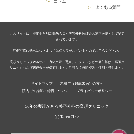
コラム
よくある質問
このサイトは、特定非営利活動法人日本美容外科医師会の適正医院として認定
されています。
症例写真の効果につきましては個人差がございますのでご了承ください。
高須クリニックWebサイト内の文章、写真、イラストなどの著作権は、高須ク
リニックおよび関連会社が保有します。許可なく無断複製・使用を禁じます。
サイトマップ
未成年（18歳未満）の方へ
院内での撮影・録音について
プライバシーポリシー
50
年の実績がある美容外科の高須クリニック
©
Takasu Clinic.