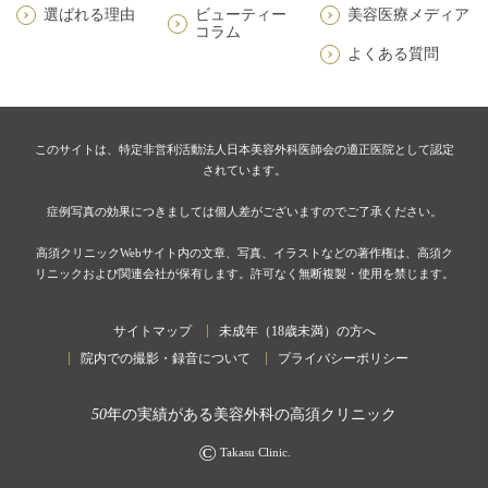
選ばれる理由
ビューティー
美容医療メディア
コラム
よくある質問
このサイトは、特定非営利活動法人日本美容外科医師会の適正医院として認定
されています。
症例写真の効果につきましては個人差がございますのでご了承ください。
高須クリニックWebサイト内の文章、写真、イラストなどの著作権は、高須ク
リニックおよび関連会社が保有します。許可なく無断複製・使用を禁じます。
サイトマップ
未成年（18歳未満）の方へ
院内での撮影・録音について
プライバシーポリシー
50
年の実績がある美容外科の高須クリニック
©
Takasu Clinic.