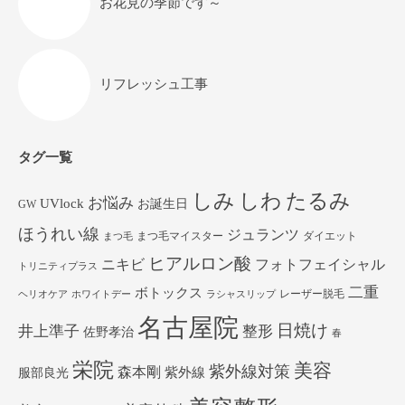
お花見の季節です～
リフレッシュ工事
タグ一覧
しみ
しわ
たるみ
お悩み
UVlock
お誕生日
GW
ほうれい線
ジュランツ
まつ毛マイスター
ダイエット
まつ毛
ヒアルロン酸
ニキビ
フォトフェイシャル
トリニティプラス
二重
ボトックス
レーザー脱毛
ヘリオケア
ホワイトデー
ラシャスリップ
名古屋院
日焼け
井上準子
整形
佐野孝治
春
栄院
美容
紫外線対策
森本剛
紫外線
服部良光