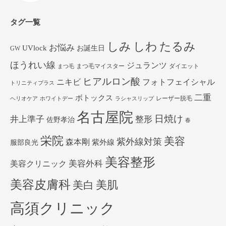
タグ一覧
しみ
しわ
たるみ
お悩み
UVlock
お誕生日
GW
ほうれい線
ジュランツ
まつ毛マイスター
ダイエット
まつ毛
ヒアルロン酸
ニキビ
フォトフェイシャル
トリニティプラス
二重
ボトックス
レーザー脱毛
ヘリオケア
ホワイトデー
ラシャスリップ
名古屋院
日焼け
井上準子
整形
佐野孝治
春
栄院
美容
紫外線対策
森本剛
紫外線
服部良光
美容整形
美容外科
美容クリニック
美容皮膚科
美白
美肌
高須クリニック