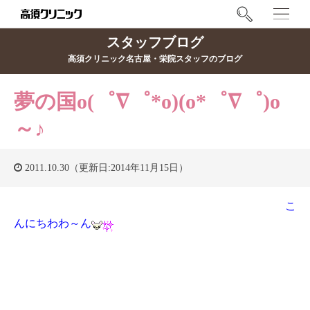
スタッフブログ
高須クリニック名古屋・栄院スタッフのブログ
夢の国o(゜∇゜*o)(o*゜∇゜)o
～♪
2011.10.30（更新日:2014年11月15日）
こ
んにちわわ～ん