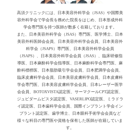
高須クリニックには、日本美容外科学会（JSAS）や国際美
容外科学会で学会長を務めた院長をはじめ、日本形成外科
学会専門医を持つ医師が数多く在籍しております。
また、日本美容外科学会（JSAS）専門医、医学博士、日本
美容外科医師会会員、日本美容外科学会会員、日本美容外
科学会（JSAPS）専門医、日本美容外科学会会員
（JSAPS）、日本美容外科学会会員（JSAS）、臨床研修指
導医、日本麻酔科学会指導医、日本麻酔科学会専門医、麻
酔科標榜医、日本脂肪吸引学会会員、日本肥満学会会員、
臨床皮膚科学会会員、日本美容皮膚科学会員、日本皮膚科
学会専門医、日本美容皮膚科学会会員、日本レーザー医学
会会員、BOTOXVISTA認定医、サーマクールCPT認定医、
ジュビダームビスタ認定医、VASERLIPO認定医、ミラドラ
イ認定医、日本歯科学会会員、国際インプラント学会イン
プラント認定医、歯学博士、日本眼科手術学会会員など
様々な科目の専門医や資格を保有した医師が在籍していま
す。