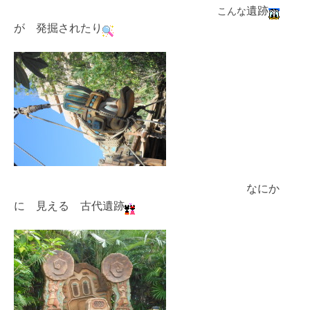
遺跡
こんな
が 発掘されたり
なにか
に 見える 古代遺跡