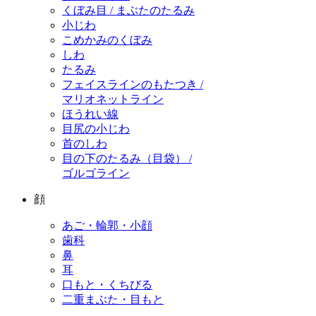
くぼみ目 / まぶたのたるみ
小じわ
こめかみのくぼみ
しわ
たるみ
フェイスラインのもたつき /
マリオネットライン
ほうれい線
目尻の小じわ
首のしわ
目の下のたるみ（目袋） /
ゴルゴライン
顔
あご・輪郭・小顔
歯科
鼻
耳
口もと・くちびる
二重まぶた・目もと