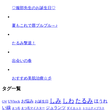
♡服部先生のお誕生日♡
夏もこれで唇プルプル～♪
たるみ撃退！
出会いの春
おすすめ美肌治療☆彡
タグ一覧
しみ
しわ
たるみ
ほうれ
お悩み
UVlock
お誕生日
GW
い線
ジュランツ
まつ毛マイスター
ダイエット
まつ毛
トリニティプラス