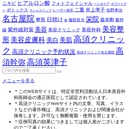
ヒアルロン酸
ニキビ
フォトフェイシャル
ヘリオケア
ホワイトデ
二重
井上準子
ボトックス
佐野孝治
レーザー脱毛
ー
ラシャスリップ
名古屋院
栄院
日焼け
整形
森本剛
紫外
服部良光
春
美容整
美容
紫外線対策
美容外科
美容クリニック
線
高須クリニッ
形
美容皮膚科
美白
美肌
ク
高
高須クリニック予約状況
高須クリニック名古屋院
高須英津子
須幹弥
メニューを見る
＊このWEBサイトは、特定非営利活動法人日本美容外
科医師会の適正医院として認定されています。
＊高須クリニックWebサイト内の文章、写真、イラス
トなどの著作権は、高須クリニックおよび関連会社が
保有します。許可なく無断複製・使用を禁じます。
＊症例写真の効果につきましては個人差がございます
のでご了承ください。