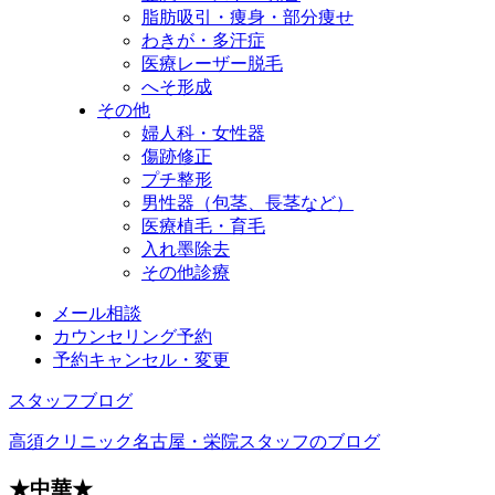
脂肪吸引・痩身・部分痩せ
わきが・多汗症
医療レーザー脱毛
へそ形成
その他
婦人科・女性器
傷跡修正
プチ整形
男性器（包茎、長茎など）
医療植毛・育毛
入れ墨除去
その他診療
メール相談
カウンセリング予約
予約キャンセル・変更
スタッフブログ
高須クリニック名古屋・栄院スタッフのブログ
★中華★