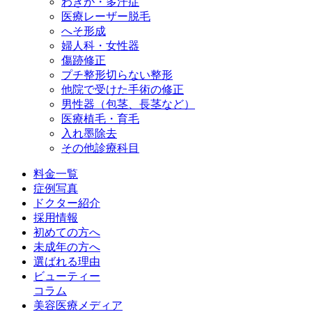
わきが・多汗症
医療レーザー脱毛
へそ形成
婦人科・女性器
傷跡修正
プチ整形
切らない整形
他院で受けた手術の修正
男性器（包茎、長茎など）
医療植毛・育毛
入れ墨除去
その他診療科目
料金一覧
症例写真
ドクター紹介
採用情報
初めての方へ
未成年の方へ
選ばれる理由
ビューティー
コラム
美容医療メディア