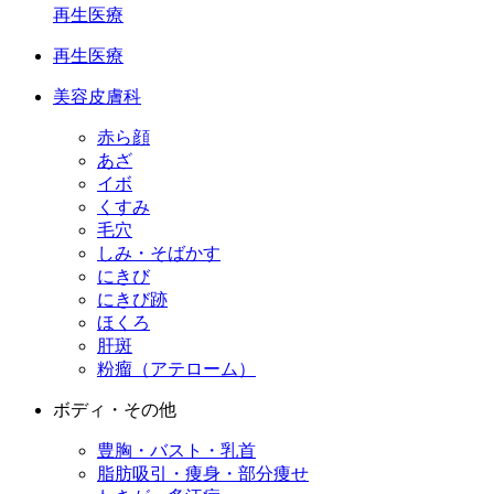
再生医療
再生医療
美容皮膚科
赤ら顔
あざ
イボ
くすみ
毛穴
しみ・そばかす
にきび
にきび跡
ほくろ
肝斑
粉瘤（アテローム）
ボディ・その他
豊胸・バスト・乳首
脂肪吸引・痩身・部分痩せ