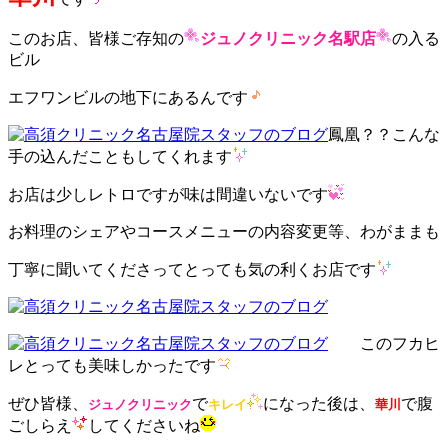
このお店、皆様ご存知の
ジュノクリニック名駅店
の入る
ビル
エフワンビルの地下にあるんです
鳳凰？？こんな
手の込んだこともしてくれます
お店は少しレトロですが味は間違いないです
お料理のシェアやコースメニューの内容変更等、わがままも
丁寧に聞いてくださってとっても気の利くお店です
このフカヒ
レとっても美味しかったです
ぜひ皆様、
で
になった後は、
で腹
ジュノクリニック
キレイ
華川
ごしらえ
してくださいね