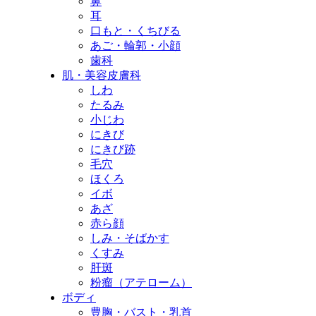
鼻
耳
口もと・くちびる
あご・輪郭・小顔
歯科
肌・美容皮膚科
しわ
たるみ
小じわ
にきび
にきび跡
毛穴
ほくろ
イボ
あざ
赤ら顔
しみ・そばかす
くすみ
肝斑
粉瘤（アテローム）
ボディ
豊胸・バスト・乳首