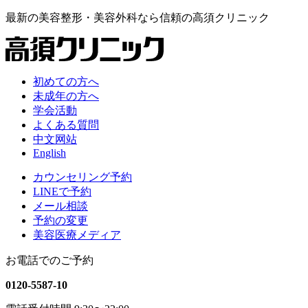
最新の
美容整形・美容外科なら
信頼の
高須クリニック
初めての方へ
未成年の方へ
学会活動
よくある質問
中文网站
English
カウンセリング予約
LINEで予約
メール相談
予約の変更
美容医療メディア
お電話でのご予約
0120-5587-10