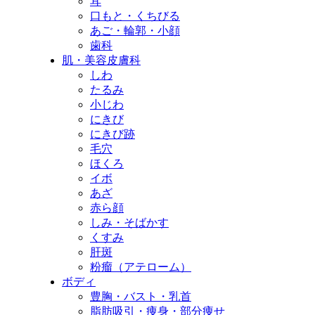
耳
口もと・くちびる
あご・輪郭・小顔
歯科
肌・美容皮膚科
しわ
たるみ
小じわ
にきび
にきび跡
毛穴
ほくろ
イボ
あざ
赤ら顔
しみ・そばかす
くすみ
肝斑
粉瘤（アテローム）
ボディ
豊胸・バスト・乳首
脂肪吸引・痩身・部分痩せ