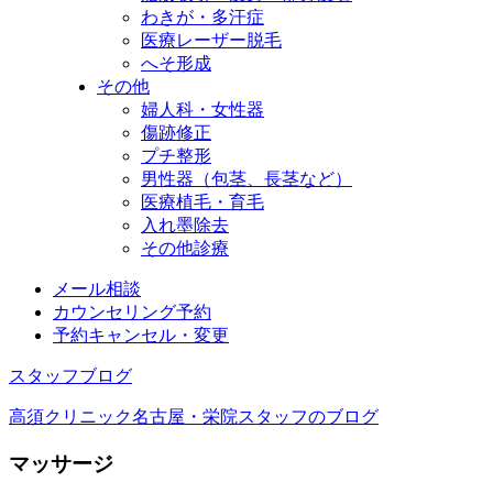
わきが・多汗症
医療レーザー脱毛
へそ形成
その他
婦人科・女性器
傷跡修正
プチ整形
男性器（包茎、長茎など）
医療植毛・育毛
入れ墨除去
その他診療
メール相談
カウンセリング予約
予約キャンセル・変更
スタッフブログ
高須クリニック名古屋・栄院スタッフのブログ
マッサージ