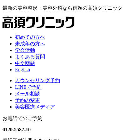
最新の
美容整形・美容外科なら
信頼の
高須クリニック
初めての方へ
未成年の方へ
学会活動
よくある質問
中文网站
English
カウンセリング予約
LINEで予約
メール相談
予約の変更
美容医療メディア
お電話でのご予約
0120-5587-10