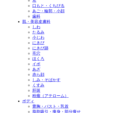
耳
口もと・くちびる
あご・輪郭・小顔
歯科
肌・美容皮膚科
しわ
たるみ
小じわ
にきび
にきび跡
毛穴
ほくろ
イボ
あざ
赤ら顔
しみ・そばかす
くすみ
肝斑
粉瘤（アテローム）
ボディ
豊胸・バスト・乳首
脂肪吸引・痩身・部分痩せ