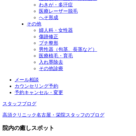
わきが・多汗症
医療レーザー脱毛
へそ形成
その他
婦人科・女性器
傷跡修正
プチ整形
男性器（包茎、長茎など）
医療植毛・育毛
入れ墨除去
その他診療
メール相談
カウンセリング予約
予約キャンセル・変更
スタッフブログ
高須クリニック名古屋・栄院スタッフのブログ
院内の癒しスポット