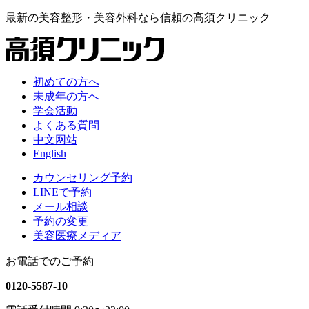
最新の
美容整形・美容外科なら
信頼の
高須クリニック
初めての方へ
未成年の方へ
学会活動
よくある質問
中文网站
English
カウンセリング予約
LINEで予約
メール相談
予約の変更
美容医療メディア
お電話でのご予約
0120-5587-10