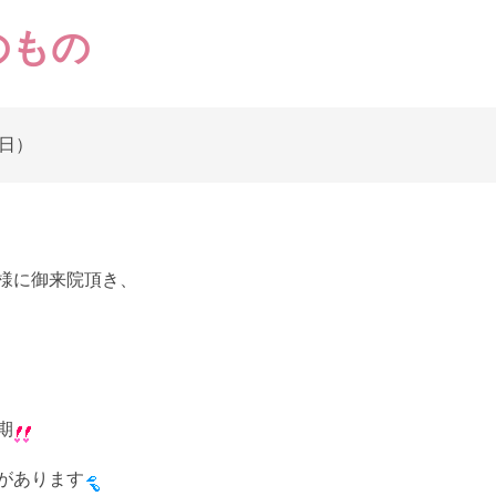
のもの
5日）
様に御来院頂き、
期
があります