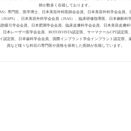
師が数多く在籍しております。
AS）専門医、医学博士、日本美容外科医師会会員、日本美容外科学会会員、日
JSAPS）、日本美容外科学会会員（JSAS）、臨床研修指導医、日本麻酔
脂肪吸引学会会員、日本肥満学会会員、臨床皮膚科学会会員、日本美容皮膚科
日本レーザー医学会会員、BOTOXVISTA認定医、サーマクールCPT認定
ラドライ認定医、日本歯科学会会員、国際インプラント学会インプラント認定医
員など様々な科目の専門医や資格を保有した医師が在籍しています。