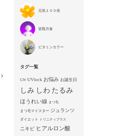
元気１００倍
皆既月食
ビタミンカラー
タグ一覧
お悩み
UVlock
お誕生日
GW
しみ
しわ
たるみ
ほうれい線
まつ毛
ジュランツ
まつ毛マイスター
ダイエット
トリニティプラス
ヒアルロン酸
ニキビ