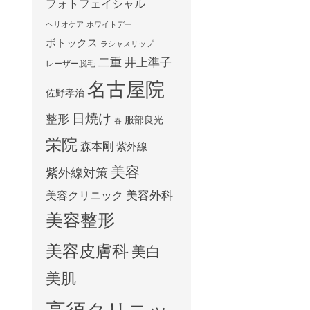
フォトフェイシャル
ヘリオケア
ホワイトデー
ボトックス
ラシャスリップ
二重
井上準子
レーザー脱毛
名古屋院
佐野孝治
日焼け
整形
服部良光
春
栄院
森本剛
紫外線
美容
紫外線対策
美容外科
美容クリニック
美容整形
美容皮膚科
美白
美肌