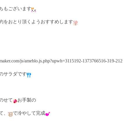
ちもございます
約をおとり頂くようおすすめします
のサラダです
のせて
お手製の
て、
で冷やして完成