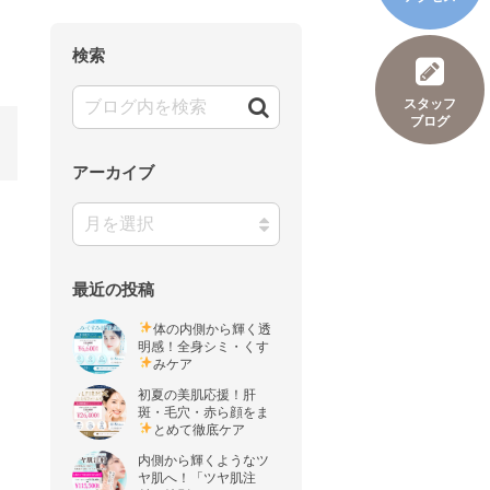
検索
スタッフ
ブログ
アーカイブ
最近の投稿
体の内側から輝く透
明感！全身シミ・くす
みケア
初夏の美肌応援！肝
斑・毛穴・赤ら顔をま
とめて徹底ケア
内側から輝くようなツ
ヤ肌へ！「ツヤ肌注