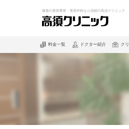
最新の
美容整形・美容外科なら
信頼の
高須クリニック
料金一覧
ドクター紹介
ク