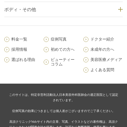
ボディ・その他
料金一覧
症例写真
ドクター紹介
採用情報
初めての方へ
未成年の方へ
選ばれる理由
ビューティー
美容医療メディア
コラム
よくある質問
このサイトは、特定非営利活動法人日本美容外科医師会の適正医院として認定
されています。
症例写真の効果につきましては個人差がございますのでご了承ください。
高須クリニックWebサイト内の文章、写真、イラストなどの著作権は、高須ク
リニックおよび関連会社が保有します。許可なく無断複製・使用を禁じます。