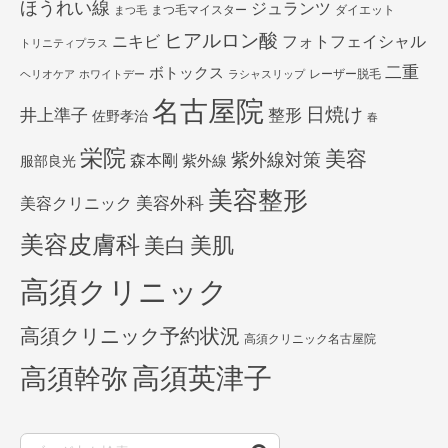
ほうれい線
ジュランツ
まつ毛マイスター
ダイエット
まつ毛
ヒアルロン酸
ニキビ
フォトフェイシャル
トリニティプラス
二重
ボトックス
レーザー脱毛
ヘリオケア
ホワイトデー
ラシャスリップ
名古屋院
日焼け
井上準子
整形
佐野孝治
春
栄院
美容
紫外線対策
森本剛
紫外線
服部良光
美容整形
美容外科
美容クリニック
美容皮膚科
美白
美肌
高須クリニック
高須クリニック予約状況
高須クリニック名古屋院
高須英津子
高須幹弥