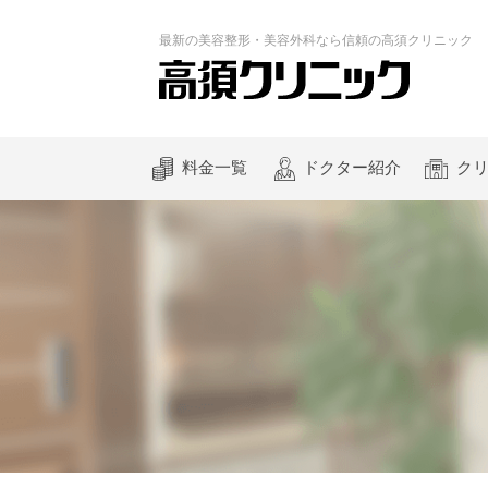
最新の
美容整形・美容外科なら
信頼の
高須クリニック
料金一覧
ドクター紹介
ク