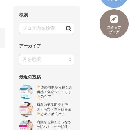
検索
スタッフ
ブログ
アーカイブ
最近の投稿
体の内側から輝く透
明感！全身シミ・くす
みケア
初夏の美肌応援！肝
斑・毛穴・赤ら顔をま
とめて徹底ケア
内側から輝くようなツ
ヤ肌へ！「ツヤ肌注