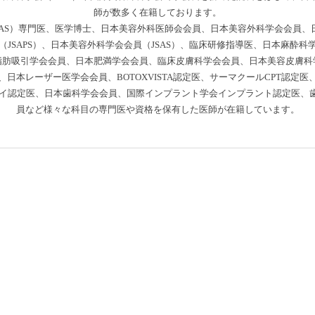
師が数多く在籍しております。
AS）専門医、医学博士、日本美容外科医師会会員、日本美容外科学会会員、日
JSAPS）、日本美容外科学会会員（JSAS）、臨床研修指導医、日本麻酔
脂肪吸引学会会員、日本肥満学会会員、臨床皮膚科学会会員、日本美容皮膚科
日本レーザー医学会会員、BOTOXVISTA認定医、サーマクールCPT認定
ラドライ認定医、日本歯科学会会員、国際インプラント学会インプラント認定医
員など様々な科目の専門医や資格を保有した医師が在籍しています。