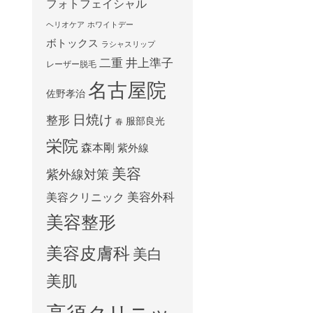
フォトフェイシャル
ヘリオケア
ホワイトデー
ボトックス
ラシャスリップ
二重
井上準子
レーザー脱毛
名古屋院
佐野孝治
日焼け
整形
服部良光
春
栄院
森本剛
紫外線
美容
紫外線対策
美容外科
美容クリニック
美容整形
美容皮膚科
美白
美肌