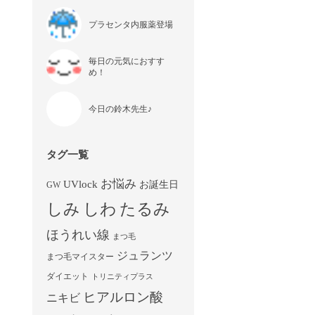
プラセンタ内服薬登場
毎日の元気におすす
め！
今日の鈴木先生♪
タグ一覧
お悩み
UVlock
お誕生日
GW
しみ
しわ
たるみ
ほうれい線
まつ毛
ジュランツ
まつ毛マイスター
ダイエット
トリニティプラス
ヒアルロン酸
ニキビ