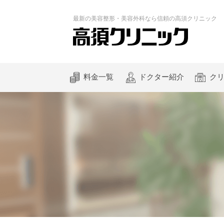
最新の
美容整形・美容外科なら
信頼の
高須クリニック
料金一覧
ドクター紹介
ク