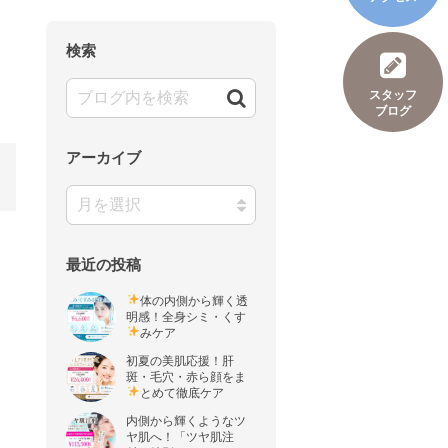
検索
スタッフ
ブログ
アーカイブ
最近の投稿
体の内側から輝く透
明感！全身シミ・くす
みケア
初夏の美肌応援！肝
斑・毛穴・赤ら顔をま
とめて徹底ケア
内側から輝くようなツ
ヤ肌へ！「ツヤ肌注