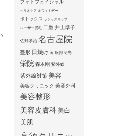
フォトフェイシャル
ヘリオケア
ホワイトデー
ボトックス
ラシャスリップ
二重
井上準子
レーザー脱毛
名古屋院
佐野孝治
日焼け
整形
服部良光
春
栄院
森本剛
紫外線
美容
紫外線対策
美容外科
美容クリニック
美容整形
美容皮膚科
美白
美肌