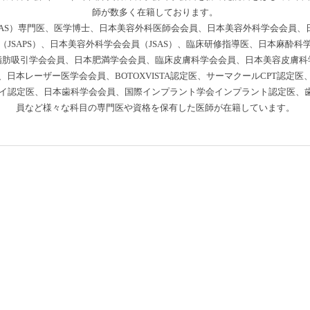
師が数多く在籍しております。
AS）専門医、医学博士、日本美容外科医師会会員、日本美容外科学会会員、日
JSAPS）、日本美容外科学会会員（JSAS）、臨床研修指導医、日本麻酔
脂肪吸引学会会員、日本肥満学会会員、臨床皮膚科学会会員、日本美容皮膚科
日本レーザー医学会会員、BOTOXVISTA認定医、サーマクールCPT認定
ラドライ認定医、日本歯科学会会員、国際インプラント学会インプラント認定医
員など様々な科目の専門医や資格を保有した医師が在籍しています。