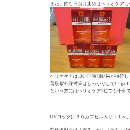
また、飲む日焼け止めはヘリオケアも
ヘリオケアは1粒で4時間効果が持続し
普段紫外線対策はしっかりしているけ
という方にはヘリオケア1粒でも十分
UVロックは３０カプセル入り（１ヶ月分
紫外線対策は「塗る」から「飲む」の