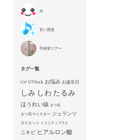
水
甘い誘惑
手術室ツアー
タグ一覧
お悩み
UVlock
お誕生日
GW
しみ
しわ
たるみ
ほうれい線
まつ毛
ジュランツ
まつ毛マイスター
ダイエット
トリニティプラス
ヒアルロン酸
ニキビ