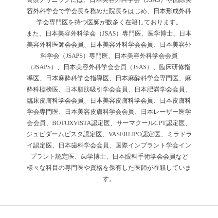
容外科学会で学会長を務めた院長をはじめ、日本形成外科
学会専門医を持つ医師が数多く在籍しております。
また、日本美容外科学会（JSAS）専門医、医学博士、日本
美容外科医師会会員、日本美容外科学会会員、日本美容外
科学会（JSAPS）専門医、日本美容外科学会会員
（JSAPS）、日本美容外科学会会員（JSAS）、臨床研修指
導医、日本麻酔科学会指導医、日本麻酔科学会専門医、麻
酔科標榜医、日本脂肪吸引学会会員、日本肥満学会会員、
臨床皮膚科学会会員、日本美容皮膚科学会員、日本皮膚科
学会専門医、日本美容皮膚科学会会員、日本レーザー医学
会会員、BOTOXVISTA認定医、サーマクールCPT認定医、
ジュビダームビスタ認定医、VASERLIPO認定医、ミラドラ
イ認定医、日本歯科学会会員、国際インプラント学会イン
プラント認定医、歯学博士、日本眼科手術学会会員など
様々な科目の専門医や資格を保有した医師が在籍していま
す。