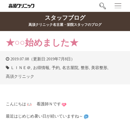
スタッフブログ
高須クリニック名古屋・栄院スタッフのブログ
★○○始めました★
2019.07.08（更新日:2019年7月8日）
ＬＩＮＥ＠
,
お得情報
,
予約
,
名古屋院
,
整形
,
美容整形
,
高須クリニック
こんにちは
看護師Ｎです
最近はじめじめ暑い日が続いていますね～