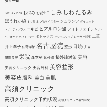
タグ一覧
しみ
しわ
たるみ
お悩み
UVlock
お誕生日
GW
ほうれい線
ジュランツ
まつ毛マイスター
ダイエット
まつ毛
ヒアルロン酸
ニキビ
フォトフェイシャル
トリニティプラス
二重
ボトックス
レーザー脱毛
ヘリオケア
ホワイトデー
ラシャスリップ
名古屋院
日焼け
井上準子
整形
佐野孝治
春
栄院
美容
紫外線対策
森本剛
紫外線
服部良光
美容整形
美容外科
美容クリニック
美容皮膚科
美白
美肌
高須クリニック
高須クリニック予約状況
高須クリニック名古屋院