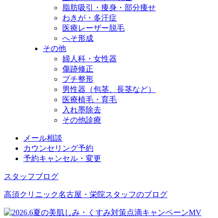
脂肪吸引・痩身・部分痩せ
わきが・多汗症
医療レーザー脱毛
へそ形成
その他
婦人科・女性器
傷跡修正
プチ整形
男性器（包茎、長茎など）
医療植毛・育毛
入れ墨除去
その他診療
メール相談
カウンセリング予約
予約キャンセル・変更
スタッフブログ
高須クリニック名古屋・栄院スタッフのブログ