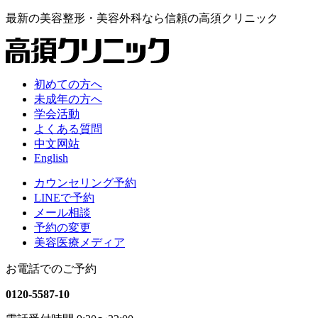
最新の
美容整形・美容外科なら
信頼の
高須クリニック
初めての方へ
未成年の方へ
学会活動
よくある質問
中文网站
English
カウンセリング予約
LINEで予約
メール相談
予約の変更
美容医療メディア
お電話でのご予約
0120-5587-10