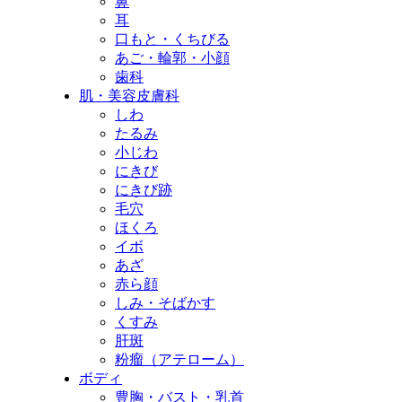
鼻
耳
口もと・くちびる
あご・輪郭・小顔
歯科
肌・美容皮膚科
しわ
たるみ
小じわ
にきび
にきび跡
毛穴
ほくろ
イボ
あざ
赤ら顔
しみ・そばかす
くすみ
肝斑
粉瘤（アテローム）
ボディ
豊胸・バスト・乳首