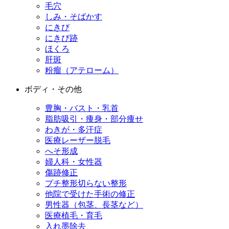
毛穴
しみ・そばかす
にきび
にきび跡
ほくろ
肝斑
粉瘤（アテローム）
ボディ・その他
豊胸・バスト・乳首
脂肪吸引・痩身・部分痩せ
わきが・多汗症
医療レーザー脱毛
へそ形成
婦人科・女性器
傷跡修正
プチ整形
切らない整形
他院で受けた手術の修正
男性器（包茎、長茎など）
医療植毛・育毛
入れ墨除去