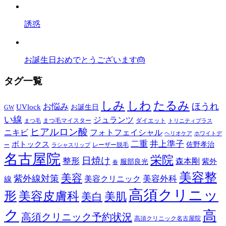
誘惑
お誕生日おめでとうございます🎂
タグ一覧
しみ
しわ
たるみ
ほうれ
お悩み
UVlock
お誕生日
GW
い線
ジュランツ
まつ毛マイスター
ダイエット
まつ毛
トリニティプラス
ヒアルロン酸
ニキビ
フォトフェイシャル
ヘリオケア
ホワイトデ
二重
井上準子
ボトックス
佐野孝治
レーザー脱毛
ー
ラシャスリップ
名古屋院
栄院
日焼け
整形
森本剛
紫外
服部良光
春
美容整
美容
紫外線対策
美容外科
美容クリニック
線
高須クリニッ
形
美容皮膚科
美白
美肌
ク
高
高須クリニック予約状況
高須クリニック名古屋院