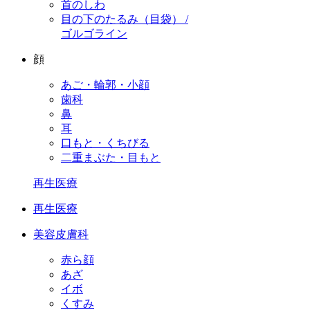
首のしわ
目の下のたるみ（目袋） /
ゴルゴライン
顔
あご・輪郭・小顔
歯科
鼻
耳
口もと・くちびる
二重まぶた・目もと
再生医療
再生医療
美容皮膚科
赤ら顔
あざ
イボ
くすみ