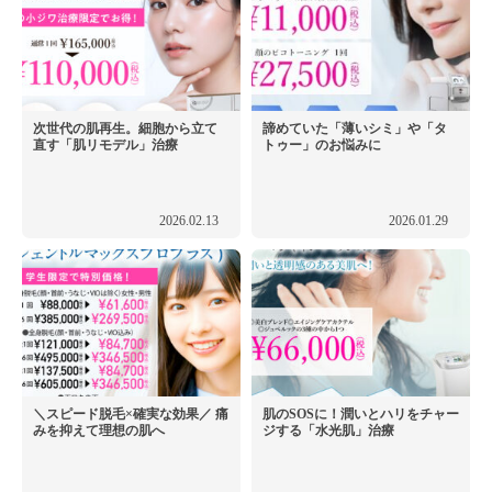
次世代の肌再生。細胞から立て
諦めていた「薄いシミ」や「タ
直す「肌リモデル」治療
トゥー」のお悩みに
2026.02.13
2026.01.29
＼スピード脱毛×確実な効果／ 痛
肌のSOSに！潤いとハリをチャー
みを抑えて理想の肌へ
ジする「水光肌」治療