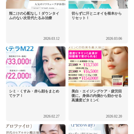
頬こけの心配なし！ダウンタイ
切らずに汗とニオイを根本から
ムのない次世代たるみ治療
リセット！
2026.03.12
2026.03.06
シミ・くすみ・赤ら顔をまとめ
美白・エイジングケア・疲労回
てケア！
復に。身体の内側から効かせる
高濃度ビタミンC
2026.02.27
2026.02.20