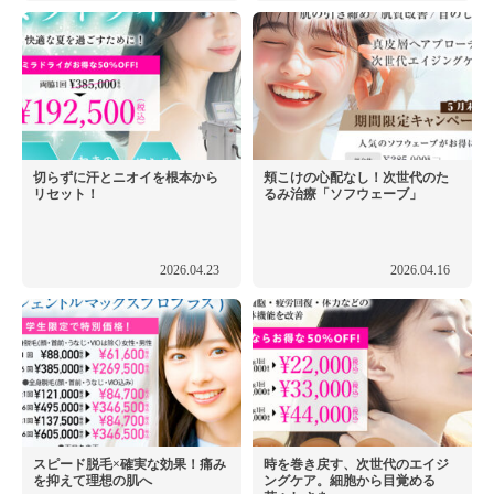
切らずに汗とニオイを根本から
頬こけの心配なし！次世代のた
リセット！
るみ治療「ソフウェーブ」
2026.04.23
2026.04.16
スピード脱毛×確実な効果！痛み
時を巻き戻す、次世代のエイジ
を抑えて理想の肌へ
ングケア。細胞から目覚める