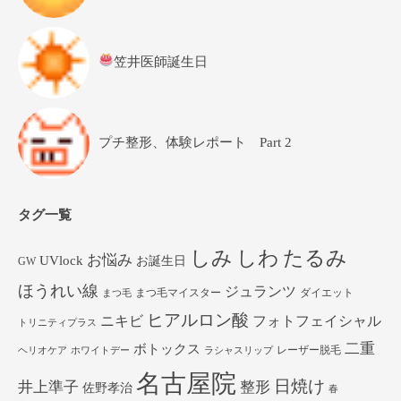
笠井医師誕生日
プチ整形、体験レポート Part 2
タグ一覧
しみ
しわ
たるみ
お悩み
UVlock
お誕生日
GW
ほうれい線
ジュランツ
まつ毛マイスター
ダイエット
まつ毛
ヒアルロン酸
ニキビ
フォトフェイシャル
トリニティプラス
二重
ボトックス
レーザー脱毛
ヘリオケア
ホワイトデー
ラシャスリップ
名古屋院
日焼け
井上準子
整形
佐野孝治
春