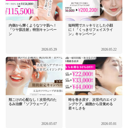
内側から輝くようなツヤ肌へ！
短時間でスッキリとした小顔
「ツヤ肌注射」特別キャンペー
に！「くっきりフェイスライ
ン
ン」キャンペーン
2026.05.29
2026.05.22
頬こけの心配なし！次世代のた
時を巻き戻す、次世代のエイジ
るみ治療「ソフウェーブ」
ングケア。細胞から目覚める
若々しさを
2026.05.07
2026.05.01