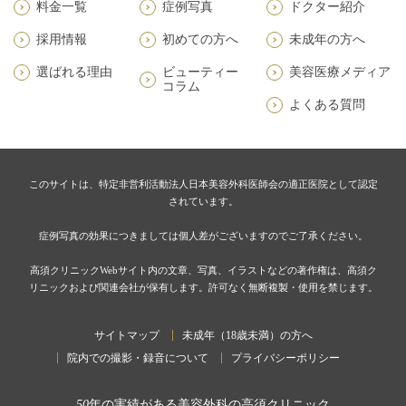
料金一覧
症例写真
ドクター紹介
採用情報
初めての方へ
未成年の方へ
選ばれる理由
ビューティー
美容医療メディア
コラム
よくある質問
このサイトは、特定非営利活動法人日本美容外科医師会の適正医院として認定
されています。
症例写真の効果につきましては個人差がございますのでご了承ください。
高須クリニックWebサイト内の文章、写真、イラストなどの著作権は、高須ク
リニックおよび関連会社が保有します。許可なく無断複製・使用を禁じます。
サイトマップ
未成年（18歳未満）の方へ
院内での撮影・録音について
プライバシーポリシー
50
年の実績がある美容外科の高須クリニック