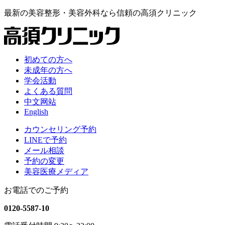
最新の
美容整形・美容外科なら
信頼の
高須クリニック
初めての方へ
未成年の方へ
学会活動
よくある質問
中文网站
English
カウンセリング予約
LINEで予約
メール相談
予約の変更
美容医療メディア
お電話でのご予約
0120-5587-10