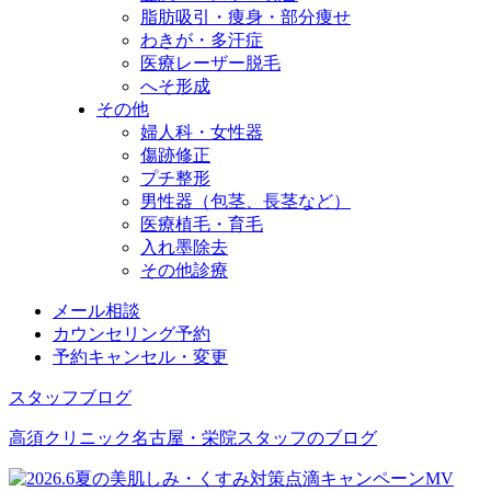
脂肪吸引・痩身・部分痩せ
わきが・多汗症
医療レーザー脱毛
へそ形成
その他
婦人科・女性器
傷跡修正
プチ整形
男性器（包茎、長茎など）
医療植毛・育毛
入れ墨除去
その他診療
メール相談
カウンセリング予約
予約キャンセル・変更
スタッフブログ
高須クリニック名古屋・栄院スタッフのブログ