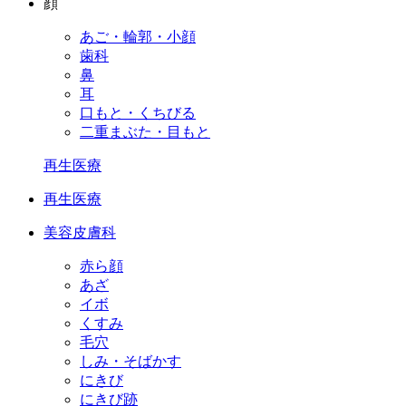
顔
あご・輪郭・小顔
歯科
鼻
耳
口もと・くちびる
二重まぶた・目もと
再生医療
再生医療
美容皮膚科
赤ら顔
あざ
イボ
くすみ
毛穴
しみ・そばかす
にきび
にきび跡