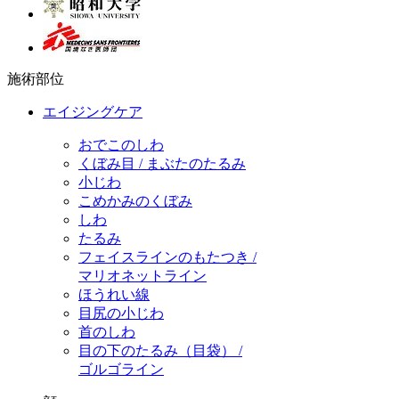
施術部位
エイジングケア
おでこのしわ
くぼみ目 / まぶたのたるみ
小じわ
こめかみのくぼみ
しわ
たるみ
フェイスラインのもたつき /
マリオネットライン
ほうれい線
目尻の小じわ
首のしわ
目の下のたるみ（目袋） /
ゴルゴライン