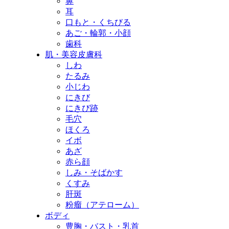
鼻
耳
口もと・くちびる
あご・輪郭・小顔
歯科
肌・美容皮膚科
しわ
たるみ
小じわ
にきび
にきび跡
毛穴
ほくろ
イボ
あざ
赤ら顔
しみ・そばかす
くすみ
肝斑
粉瘤（アテローム）
ボディ
豊胸・バスト・乳首