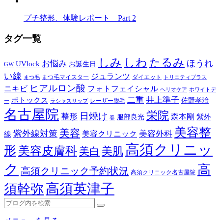
プチ整形、体験レポート Part 2
タグ一覧
しみ
しわ
たるみ
ほうれ
お悩み
UVlock
お誕生日
GW
い線
ジュランツ
まつ毛マイスター
ダイエット
まつ毛
トリニティプラス
ヒアルロン酸
ニキビ
フォトフェイシャル
ヘリオケア
ホワイトデ
二重
井上準子
ボトックス
佐野孝治
レーザー脱毛
ー
ラシャスリップ
名古屋院
栄院
日焼け
整形
森本剛
紫外
服部良光
春
美容整
美容
紫外線対策
美容外科
美容クリニック
線
高須クリニッ
形
美容皮膚科
美白
美肌
ク
高
高須クリニック予約状況
高須クリニック名古屋院
高須英津子
須幹弥