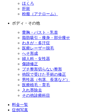
ほくろ
肝斑
粉瘤（アテローム）
ボディ・その他
豊胸・バスト・乳首
脂肪吸引・痩身・部分痩せ
わきが・多汗症
医療レーザー脱毛
へそ形成
婦人科・女性器
傷跡修正
プチ整形
切らない整形
他院で受けた手術の修正
男性器（包茎、長茎など）
医療植毛・育毛
入れ墨除去
その他診療科目
料金一覧
症例写真