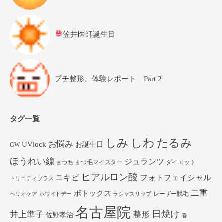
笠井医師誕生日
プチ整形、体験レポート Part 2
タグ一覧
しみ
しわ
たるみ
お悩み
UVlock
お誕生日
GW
ほうれい線
ジュランツ
まつ毛マイスター
ダイエット
まつ毛
ヒアルロン酸
ニキビ
フォトフェイシャル
トリニティプラス
二重
ボトックス
レーザー脱毛
ヘリオケア
ホワイトデー
ラシャスリップ
名古屋院
日焼け
井上準子
整形
佐野孝治
春