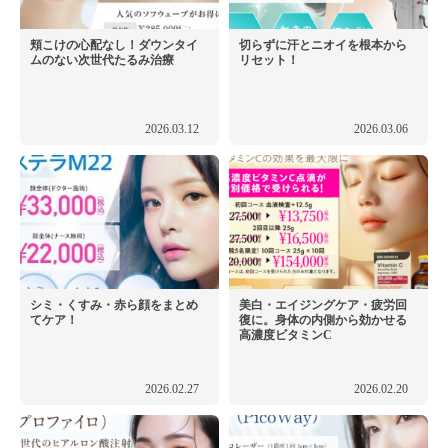
頬こけの心配なし！ダウンタイ
切らずに汗とニオイを根本から
ムのない次世代たるみ治療
リセット！
2026.03.12
2026.03.06
シミ・くすみ・赤ら顔をまとめ
美白・エイジングケア・疲労回
てケア！
復に。身体の内側から効かせる
高濃度ビタミンC
2026.02.27
2026.02.20