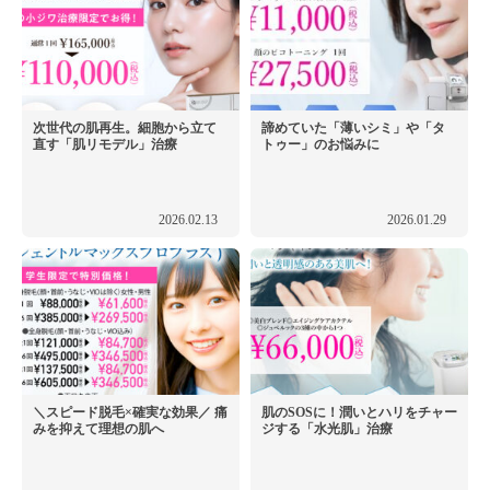
次世代の肌再生。細胞から立て
諦めていた「薄いシミ」や「タ
直す「肌リモデル」治療
トゥー」のお悩みに
2026.02.13
2026.01.29
＼スピード脱毛×確実な効果／ 痛
肌のSOSに！潤いとハリをチャー
みを抑えて理想の肌へ
ジする「水光肌」治療