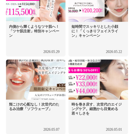
内側から輝くようなツヤ肌へ！
短時間でスッキリとした小顔
「ツヤ肌注射」特別キャンペー
に！「くっきりフェイスライ
ン
ン」キャンペーン
2026.05.29
2026.05.22
頬こけの心配なし！次世代のた
時を巻き戻す、次世代のエイジ
るみ治療「ソフウェーブ」
ングケア。細胞から目覚める
若々しさを
2026.05.07
2026.05.01