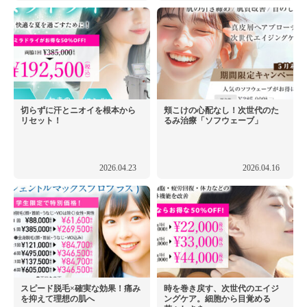
切らずに汗とニオイを根本から
頬こけの心配なし！次世代のた
リセット！
るみ治療「ソフウェーブ」
2026.04.23
2026.04.16
スピード脱毛×確実な効果！痛み
時を巻き戻す、次世代のエイジ
を抑えて理想の肌へ
ングケア。細胞から目覚める