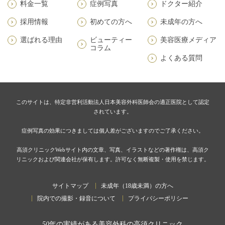
料金一覧
症例写真
ドクター紹介
採用情報
初めての方へ
未成年の方へ
選ばれる理由
ビューティー
美容医療メディア
コラム
よくある質問
このサイトは、特定非営利活動法人日本美容外科医師会の適正医院として認定
されています。
症例写真の効果につきましては個人差がございますのでご了承ください。
高須クリニックWebサイト内の文章、写真、イラストなどの著作権は、高須ク
リニックおよび関連会社が保有します。許可なく無断複製・使用を禁じます。
サイトマップ
未成年（18歳未満）の方へ
院内での撮影・録音について
プライバシーポリシー
50
年の実績がある美容外科の高須クリニック