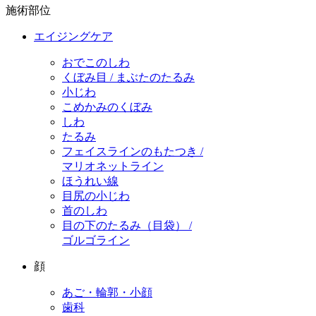
施術部位
エイジングケア
おでこのしわ
くぼみ目 / まぶたのたるみ
小じわ
こめかみのくぼみ
しわ
たるみ
フェイスラインのもたつき /
マリオネットライン
ほうれい線
目尻の小じわ
首のしわ
目の下のたるみ（目袋） /
ゴルゴライン
顔
あご・輪郭・小顔
歯科