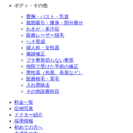
ボディ・その他
豊胸・バスト・乳首
脂肪吸引・痩身・部分痩せ
わきが・多汗症
医療レーザー脱毛
へそ形成
婦人科・女性器
傷跡修正
プチ整形
切らない整形
他院で受けた手術の修正
男性器（包茎、長茎など）
医療植毛・育毛
入れ墨除去
その他診療科目
料金一覧
症例写真
ドクター紹介
採用情報
初めての方へ