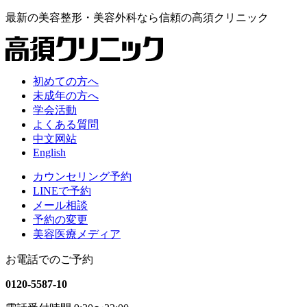
最新の
美容整形・美容外科なら
信頼の
高須クリニック
初めての方へ
未成年の方へ
学会活動
よくある質問
中文网站
English
カウンセリング予約
LINEで予約
メール相談
予約の変更
美容医療メディア
お電話でのご予約
0120-5587-10