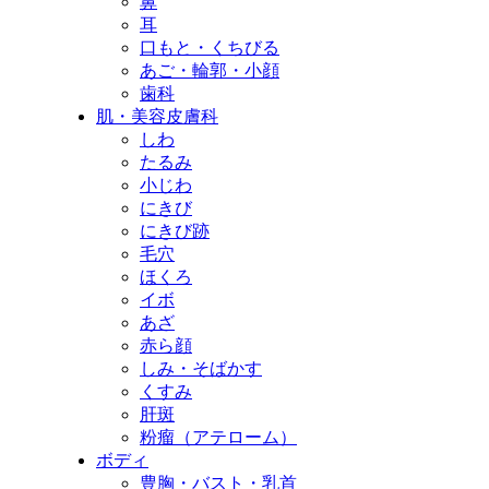
鼻
耳
口もと・くちびる
あご・輪郭・小顔
歯科
肌・美容皮膚科
しわ
たるみ
小じわ
にきび
にきび跡
毛穴
ほくろ
イボ
あざ
赤ら顔
しみ・そばかす
くすみ
肝斑
粉瘤（アテローム）
ボディ
豊胸・バスト・乳首