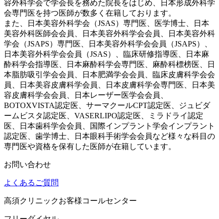
容外科学会で学会長を務めた院長をはじめ、日本形成外科学
会専門医を持つ医師が数多く在籍しております。
また、日本美容外科学会（JSAS）専門医、医学博士、日本
美容外科医師会会員、日本美容外科学会会員、日本美容外科
学会（JSAPS）専門医、日本美容外科学会会員（JSAPS）、
日本美容外科学会会員（JSAS）、臨床研修指導医、日本麻
酔科学会指導医、日本麻酔科学会専門医、麻酔科標榜医、日
本脂肪吸引学会会員、日本肥満学会会員、臨床皮膚科学会会
員、日本美容皮膚科学会員、日本皮膚科学会専門医、日本美
容皮膚科学会会員、日本レーザー医学会会員、
BOTOXVISTA認定医、サーマクールCPT認定医、ジュビダ
ームビスタ認定医、VASERLIPO認定医、ミラドライ認定
医、日本歯科学会会員、国際インプラント学会インプラント
認定医、歯学博士、日本眼科手術学会会員など様々な科目の
専門医や資格を保有した医師が在籍しています。
お問い合わせ
よくあるご質問
高須クリニックお客様コールセンター
フリーダイヤル