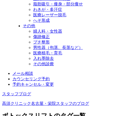
脂肪吸引・痩身・部分痩せ
わきが・多汗症
医療レーザー脱毛
へそ形成
その他
婦人科・女性器
傷跡修正
プチ整形
男性器（包茎、長茎など）
医療植毛・育毛
入れ墨除去
その他診療
メール相談
カウンセリング予約
予約キャンセル・変更
スタッフブログ
高須クリニック名古屋・栄院スタッフのブログ
ボトックスリフトのタグ一覧