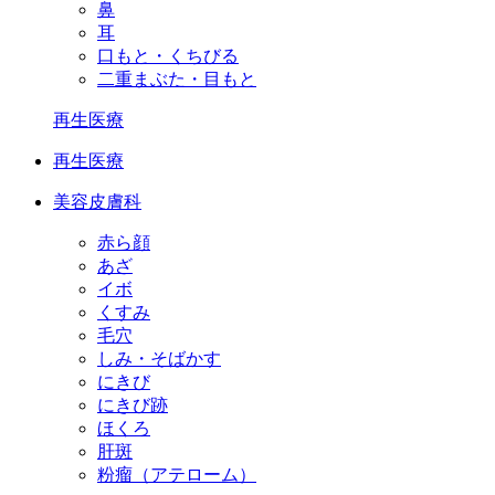
鼻
耳
口もと・くちびる
二重まぶた・目もと
再生医療
再生医療
美容皮膚科
赤ら顔
あざ
イボ
くすみ
毛穴
しみ・そばかす
にきび
にきび跡
ほくろ
肝斑
粉瘤（アテローム）