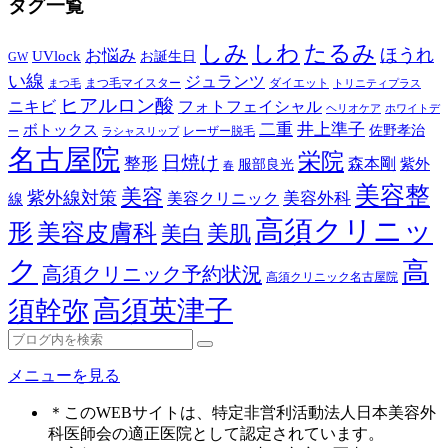
タグ一覧
しみ
しわ
たるみ
ほうれ
お悩み
UVlock
お誕生日
GW
い線
ジュランツ
まつ毛マイスター
ダイエット
まつ毛
トリニティプラス
ヒアルロン酸
ニキビ
フォトフェイシャル
ヘリオケア
ホワイトデ
二重
井上準子
ボトックス
佐野孝治
レーザー脱毛
ー
ラシャスリップ
名古屋院
栄院
日焼け
整形
森本剛
紫外
服部良光
春
美容整
美容
紫外線対策
美容外科
美容クリニック
線
高須クリニッ
形
美容皮膚科
美白
美肌
ク
高
高須クリニック予約状況
高須クリニック名古屋院
高須英津子
須幹弥
メニューを見る
＊このWEBサイトは、特定非営利活動法人日本美容外
科医師会の適正医院として認定されています。