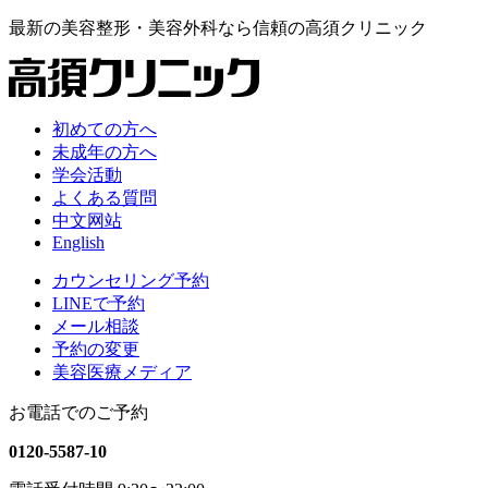
最新の
美容整形・美容外科なら
信頼の
高須クリニック
初めての方へ
未成年の方へ
学会活動
よくある質問
中文网站
English
カウンセリング予約
LINEで予約
メール相談
予約の変更
美容医療メディア
お電話でのご予約
0120-5587-10