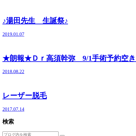
♪湯田先生 生誕祭♪
2019.01.07
★朗報★Ｄｒ高須幹弥 9/1手術予約空
2018.08.22
レーザー脱毛
2017.07.14
検索