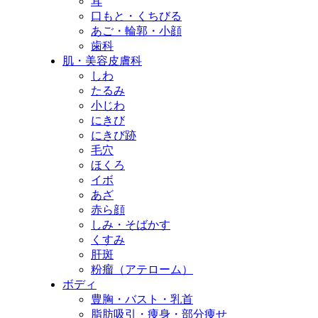
耳
口もと・くちびる
あご・輪郭・小顔
歯科
肌・美容皮膚科
しわ
たるみ
小じわ
にきび
にきび跡
毛穴
ほくろ
イボ
あざ
赤ら顔
しみ・そばかす
くすみ
肝斑
粉瘤（アテローム）
ボディ
豊胸・バスト・乳首
脂肪吸引・痩身・部分痩せ