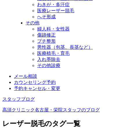
わきが・多汗症
医療レーザー脱毛
へそ形成
その他
婦人科・女性器
傷跡修正
プチ整形
男性器（包茎、長茎など）
医療植毛・育毛
入れ墨除去
その他診療
メール相談
カウンセリング予約
予約キャンセル・変更
スタッフブログ
高須クリニック名古屋・栄院スタッフのブログ
レーザー脱毛のタグ一覧