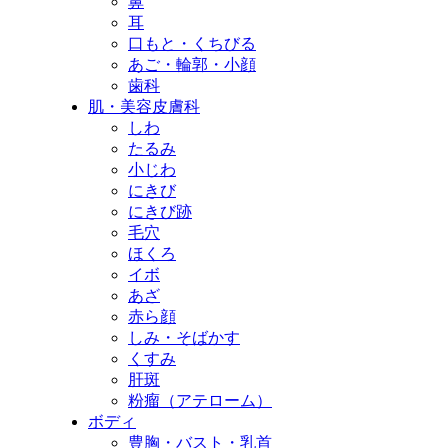
鼻
耳
口もと・くちびる
あご・輪郭・小顔
歯科
肌・美容皮膚科
しわ
たるみ
小じわ
にきび
にきび跡
毛穴
ほくろ
イボ
あざ
赤ら顔
しみ・そばかす
くすみ
肝斑
粉瘤（アテローム）
ボディ
豊胸・バスト・乳首