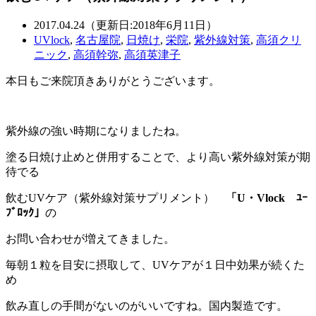
2017.04.24（更新日:2018年6月11日）
UVlock
,
名古屋院
,
日焼け
,
栄院
,
紫外線対策
,
高須クリ
ニック
,
高須幹弥
,
高須英津子
本日もご来院頂きありがとうございます。
紫外線の強い時期になりましたね。
塗る日焼け止めと併用することで、より高い紫外線対策が期
待でる
飲むUVケア（紫外線対策サプリメント）
「U・Vlock ﾕｰ
ﾌﾞﾛｯｸ」
の
お問い合わせが増えてきました。
毎朝１粒を目安に摂取して、UVケアが１日中効果が続くた
め
飲み直しの手間がないのがいいですね。国内製造です。