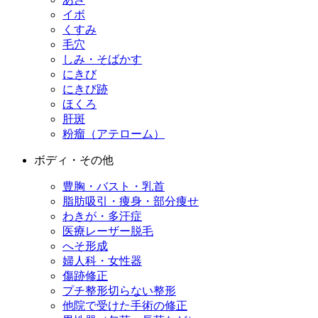
イボ
くすみ
毛穴
しみ・そばかす
にきび
にきび跡
ほくろ
肝斑
粉瘤（アテローム）
ボディ・その他
豊胸・バスト・乳首
脂肪吸引・痩身・部分痩せ
わきが・多汗症
医療レーザー脱毛
へそ形成
婦人科・女性器
傷跡修正
プチ整形
切らない整形
他院で受けた手術の修正