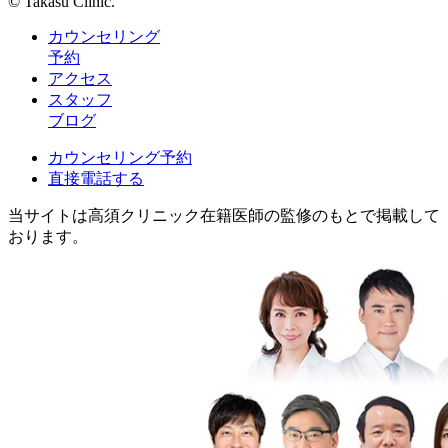
© Takasu Clinic.
カウンセリング
予約
アクセス
スタッフ
ブログ
カウンセリング予約
直接電話する
当サイトは高須クリニック在籍医師の監修のもとで掲載して
おります。