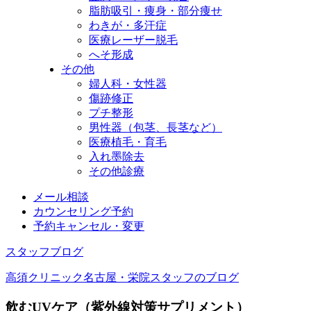
脂肪吸引・痩身・部分痩せ
わきが・多汗症
医療レーザー脱毛
へそ形成
その他
婦人科・女性器
傷跡修正
プチ整形
男性器（包茎、長茎など）
医療植毛・育毛
入れ墨除去
その他診療
メール相談
カウンセリング予約
予約キャンセル・変更
スタッフブログ
高須クリニック名古屋・栄院スタッフのブログ
飲むUVケア（紫外線対策サプリメント）