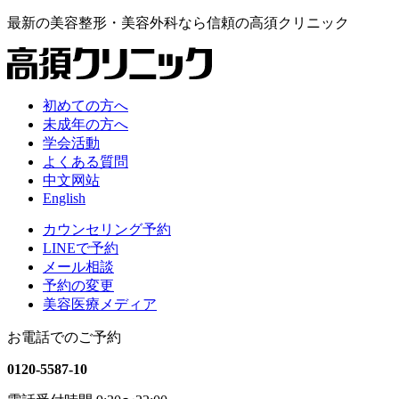
最新の
美容整形・美容外科なら
信頼の
高須クリニック
初めての方へ
未成年の方へ
学会活動
よくある質問
中文网站
English
カウンセリング予約
LINEで予約
メール相談
予約の変更
美容医療メディア
お電話でのご予約
0120-5587-10