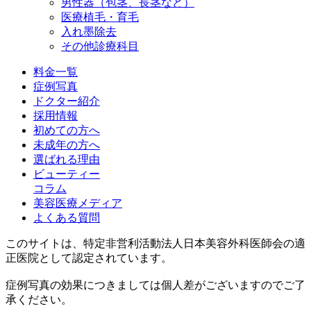
男性器（包茎、長茎など）
医療植毛・育毛
入れ墨除去
その他診療科目
料金一覧
症例写真
ドクター紹介
採用情報
初めての方へ
未成年の方へ
選ばれる理由
ビューティー
コラム
美容医療メディア
よくある質問
このサイトは、特定非営利活動法人日本美容外科医師会の適
正医院として認定されています。
症例写真の効果につきましては個人差がございますのでご了
承ください。