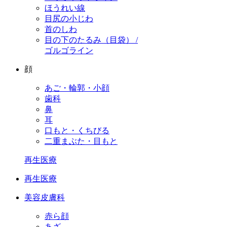
ほうれい線
目尻の小じわ
首のしわ
目の下のたるみ（目袋） /
ゴルゴライン
顔
あご・輪郭・小顔
歯科
鼻
耳
口もと・くちびる
二重まぶた・目もと
再生医療
再生医療
美容皮膚科
赤ら顔
あざ