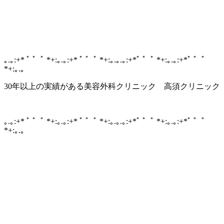
｡.｡:+* ﾟ ゜ﾟ *+:｡.｡:+* ﾟ ゜ﾟ *+:｡.｡.｡:+*ﾟ ゜ﾟ *+:｡.｡:+*ﾟ ゜ﾟ
*+:｡.｡
30年以上の実績がある美容外科クリニック 高須クリニック
｡.｡:+* ﾟ ゜ﾟ *+:｡.｡:+* ﾟ ゜ﾟ *+:｡.｡.｡:+*ﾟ ゜ﾟ *+:｡.｡:+*ﾟ ゜ﾟ
*+:｡.｡