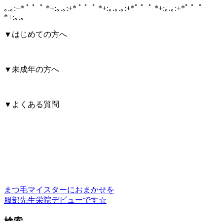
｡.｡:+* ﾟ ゜ﾟ *+:｡.｡:+* ﾟ ゜ﾟ *+:｡.｡.｡:+*ﾟ ゜ﾟ *+:｡.｡:+*ﾟ ゜ﾟ
*+:｡.｡
▼はじめての方へ
▼未成年の方へ
▼よくある質問
まつ毛マイスターにおまかせを
服部先生栄院デビューです☆