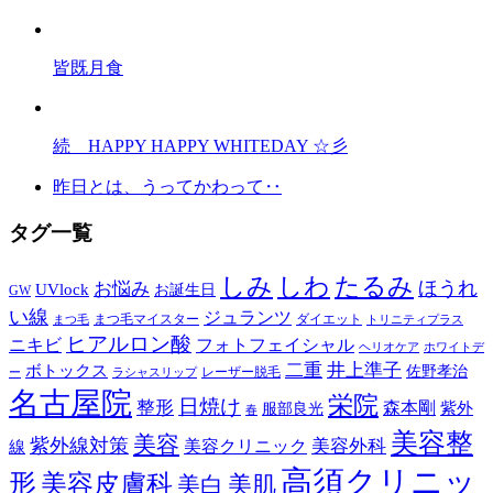
皆既月食
続 HAPPY HAPPY WHITEDAY ☆彡
昨日とは、うってかわって‥
タグ一覧
しみ
しわ
たるみ
ほうれ
お悩み
UVlock
お誕生日
GW
い線
ジュランツ
まつ毛マイスター
ダイエット
まつ毛
トリニティプラス
ヒアルロン酸
ニキビ
フォトフェイシャル
ヘリオケア
ホワイトデ
二重
井上準子
ボトックス
佐野孝治
レーザー脱毛
ー
ラシャスリップ
名古屋院
栄院
日焼け
整形
森本剛
紫外
服部良光
春
美容整
美容
紫外線対策
美容外科
美容クリニック
線
高須クリニッ
形
美容皮膚科
美白
美肌