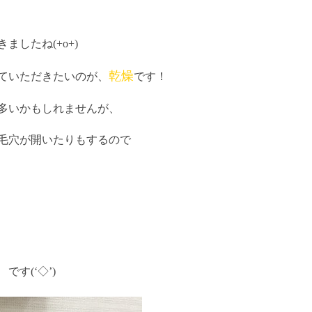
、
したね(+o+)
乾燥
ていただきたいのが、
です！
多いかもしれませんが、
毛穴が開いたりもするので
です(‘◇’)ゞ