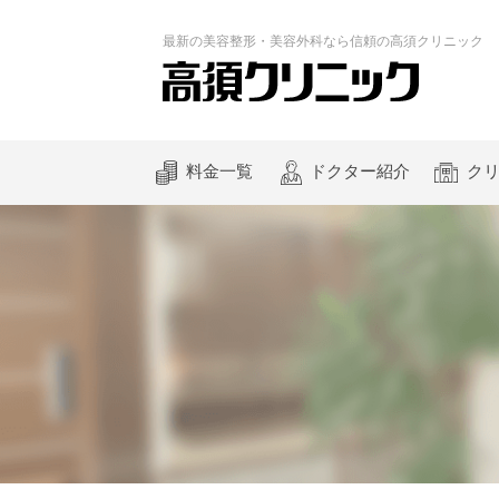
最新の
美容整形・美容外科なら
信頼の
高須クリニック
料金一覧
ドクター紹介
ク