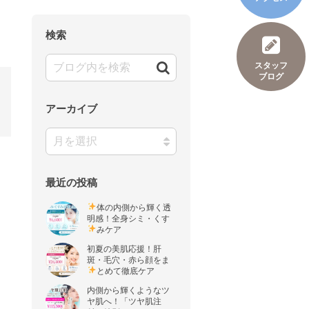
検索
スタッフ
ブログ
アーカイブ
最近の投稿
体の内側から輝く透
明感！全身シミ・くす
みケア
初夏の美肌応援！肝
斑・毛穴・赤ら顔をま
とめて徹底ケア
内側から輝くようなツ
ヤ肌へ！「ツヤ肌注