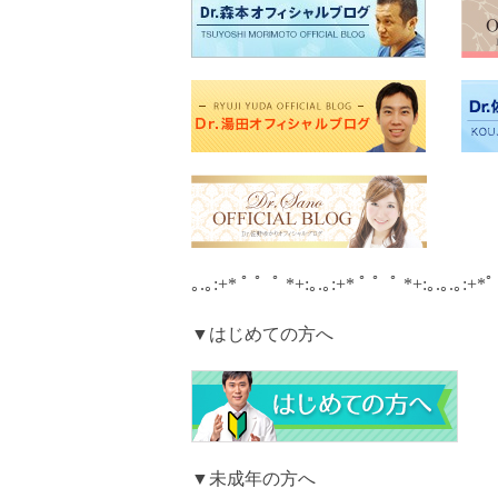
｡.｡:+* ﾟ ゜ﾟ *+:｡.｡:+* ﾟ ゜ﾟ *+:｡.｡.｡:+*
▼はじめての方へ
▼未成年の方へ