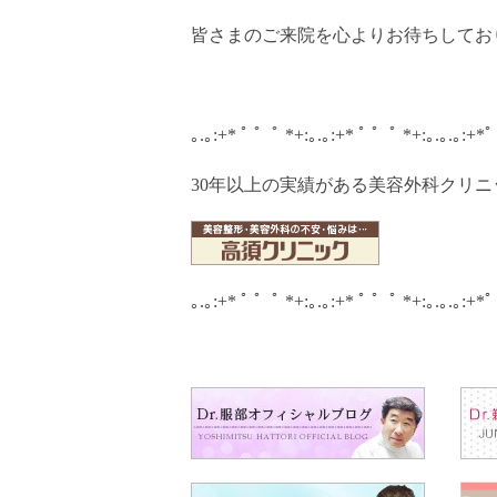
皆さまのご来院を心よりお待ちしておりま
｡.｡:+* ﾟ ゜ﾟ *+:｡.｡:+* ﾟ ゜ﾟ *+:｡.｡.｡:+*
30年以上の実績がある美容外科クリ
｡.｡:+* ﾟ ゜ﾟ *+:｡.｡:+* ﾟ ゜ﾟ *+:｡.｡.｡:+*