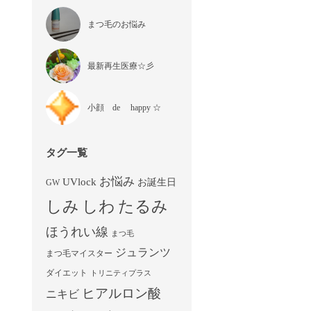
まつ毛のお悩み
最新再生医療☆彡
小顔 de happy ☆
タグ一覧
お悩み
UVlock
お誕生日
GW
しみ
しわ
たるみ
ほうれい線
まつ毛
ジュランツ
まつ毛マイスター
ダイエット
トリニティプラス
ヒアルロン酸
ニキビ