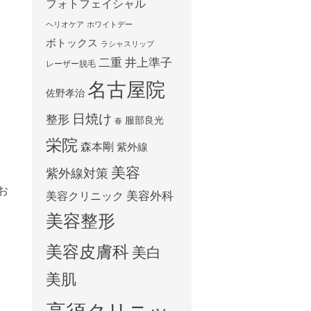
フォトフェイシャル
ヘリオケア
ホワイトデー
ボトックス
ラシャスリップ
二重
井上準子
レーザー脱毛
名古屋院
佐野孝治
日焼け
整形
服部良光
春
栄院
森本剛
紫外線
美容
紫外線対策
お
美容外科
美容クリニック
美容整形
美容皮膚科
美白
美肌