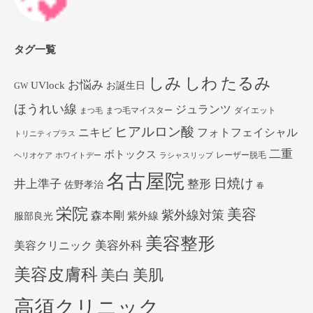
タグ一覧
しみ
しわ
たるみ
お悩み
UVlock
お誕生日
GW
ほうれい線
ジュランツ
まつ毛マイスター
ダイエット
まつ毛
ヒアルロン酸
ニキビ
フォトフェイシャル
トリニティプラス
二重
ボトックス
レーザー脱毛
ヘリオケア
ホワイトデー
ラシャスリップ
名古屋院
日焼け
井上準子
整形
佐野孝治
春
栄院
美容
紫外線対策
森本剛
紫外線
服部良光
美容整形
美容外科
美容クリニック
美容皮膚科
美白
美肌
高須クリニック