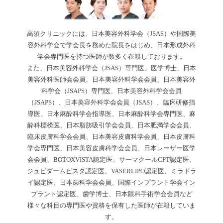
高須クリニックには、日本美容外科学会（JSAS）や国際美
容外科学会で学会長を務めた院長をはじめ、日本形成外科
学会専門医を持つ医師が数多く在籍しております。
また、日本美容外科学会（JSAS）専門医、医学博士、日本
美容外科医師会会員、日本美容外科学会会員、日本美容外
科学会（JSAPS）専門医、日本美容外科学会会員
（JSAPS）、日本美容外科学会会員（JSAS）、臨床研修指
導医、日本麻酔科学会指導医、日本麻酔科学会専門医、麻
酔科標榜医、日本脂肪吸引学会会員、日本肥満学会会員、
臨床皮膚科学会会員、日本美容皮膚科学会員、日本皮膚科
学会専門医、日本美容皮膚科学会会員、日本レーザー医学
会会員、BOTOXVISTA認定医、サーマクールCPT認定医、
ジュビダームビスタ認定医、VASERLIPO認定医、ミラドラ
イ認定医、日本歯科学会会員、国際インプラント学会イン
プラント認定医、歯学博士、日本眼科手術学会会員など
様々な科目の専門医や資格を保有した医師が在籍していま
す。