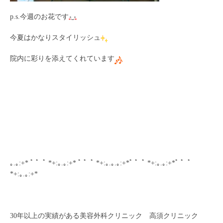
p.s.今週のお花です
今夏はかなりスタイリッシュ
院内に彩りを添えてくれています
｡.｡:+* ﾟ ゜ﾟ *+:｡.｡:+* ﾟ ゜ﾟ *+:｡.｡.｡:+*ﾟ ゜ﾟ *+:｡.｡:+*ﾟ ゜ﾟ
*+:｡.｡:+*
30年以上の実績がある美容外科クリニック 高須クリニック