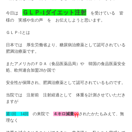
ＧＬＰ-1ダイエット注射
今日は
を受けている 皆
様の 実感や生の声 を お伝えしようと思います。
ＧＬＰ-1とは
日本では 厚生労働省より、糖尿病治療薬として認可されている
肥満治療薬です。
またアメリカのＦＤＡ（食品医薬品局）や 韓国の食品医薬安全
処、欧州連合加盟28か国で
安全性が保障され、肥満治療薬として認可されているものです。
当院では 注射前 注射経過として 体重を計測させていただき
ますが
週1回 14回
の来院で
４キロ減量
されたかたもみえて、無
理なく