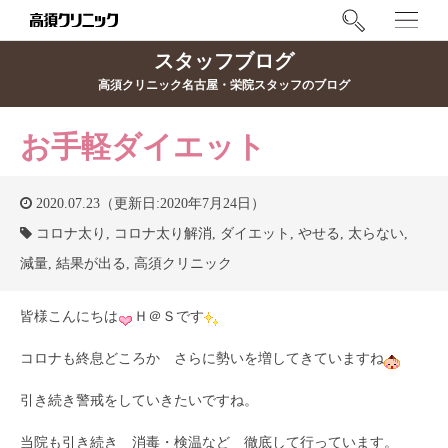
スタッフブログ
高須クリニック名古屋・栄院スタッフのブログ
お手軽ダイエット
2020.07.23（更新日:2020年7月24日）
コロナ太り
,
コロナ太り解消
,
ダイエット
,
やせる
,
太らない
,
減量
,
結果が出る
,
高須クリニック
皆様こんにちは
Ｈ＠Ｓです
コロナも終息どころか さらに勢いを増してきていますね
引き続き警戒をしていきたいですね。
当院も引き続き 消毒・検温など 徹底して行っています。