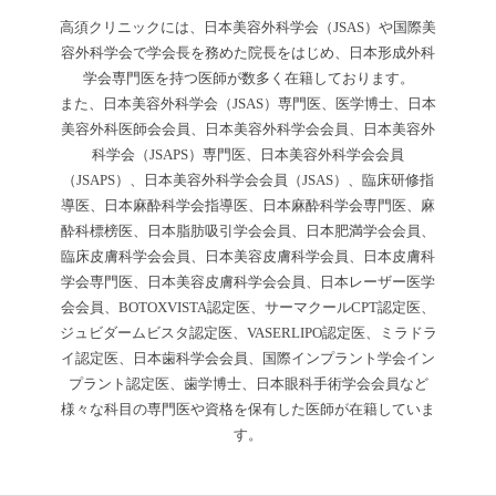
高須クリニックには、日本美容外科学会（JSAS）や国際美
容外科学会で学会長を務めた院長をはじめ、日本形成外科
学会専門医を持つ医師が数多く在籍しております。
また、日本美容外科学会（JSAS）専門医、医学博士、日本
美容外科医師会会員、日本美容外科学会会員、日本美容外
科学会（JSAPS）専門医、日本美容外科学会会員
（JSAPS）、日本美容外科学会会員（JSAS）、臨床研修指
導医、日本麻酔科学会指導医、日本麻酔科学会専門医、麻
酔科標榜医、日本脂肪吸引学会会員、日本肥満学会会員、
臨床皮膚科学会会員、日本美容皮膚科学会員、日本皮膚科
学会専門医、日本美容皮膚科学会会員、日本レーザー医学
会会員、BOTOXVISTA認定医、サーマクールCPT認定医、
ジュビダームビスタ認定医、VASERLIPO認定医、ミラドラ
イ認定医、日本歯科学会会員、国際インプラント学会イン
プラント認定医、歯学博士、日本眼科手術学会会員など
様々な科目の専門医や資格を保有した医師が在籍していま
す。