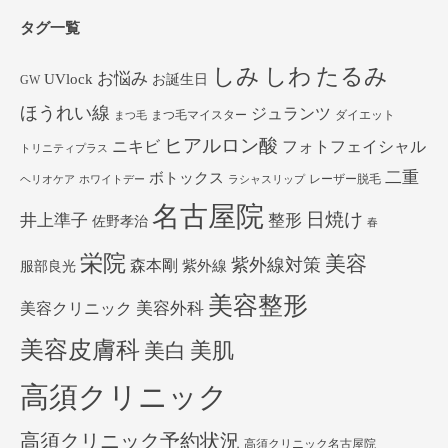
タグ一覧
しみ
しわ
たるみ
お悩み
UVlock
お誕生日
GW
ほうれい線
ジュランツ
まつ毛マイスター
ダイエット
まつ毛
ヒアルロン酸
ニキビ
フォトフェイシャル
トリニティプラス
二重
ボトックス
レーザー脱毛
ヘリオケア
ホワイトデー
ラシャスリップ
名古屋院
日焼け
井上準子
整形
佐野孝治
春
栄院
美容
紫外線対策
森本剛
紫外線
服部良光
美容整形
美容外科
美容クリニック
美容皮膚科
美白
美肌
高須クリニック
高須クリニック予約状況
高須クリニック名古屋院