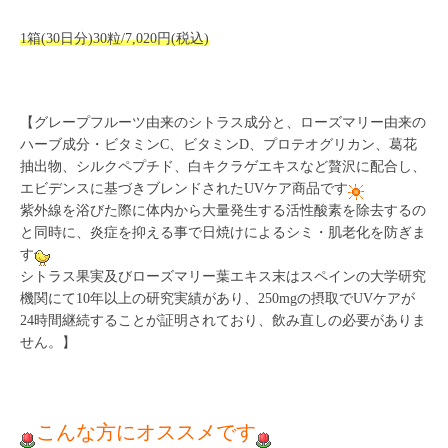
1箱(30日分)30粒/7,020円(税込)
【グレープフルーツ由来のシトラス成分と、ローズマリー由来の
ハーブ成分・ビタミンC、ビタミンD、プロテオグリカン、葛花
抽出物、シルクペプチド、白キクラゲエキスなど贅沢に配合し、
エビデンスに基づきブレンドされたUVケア商品です
紫外線を浴びた際に体内から大量発生する活性酸素を除去するの
と同時に、炎症を抑える事で日焼けによるシミ・肌老化を防ぎま
す
シトラス果実及びローズマリー葉エキス末はスペインの大学研究
機関にて10年以上の研究実績があり、250mgの摂取でUVケアが
24時間継続することが証明されており、飲み直しの必要がありま
せん。】
こんな方にオススメです