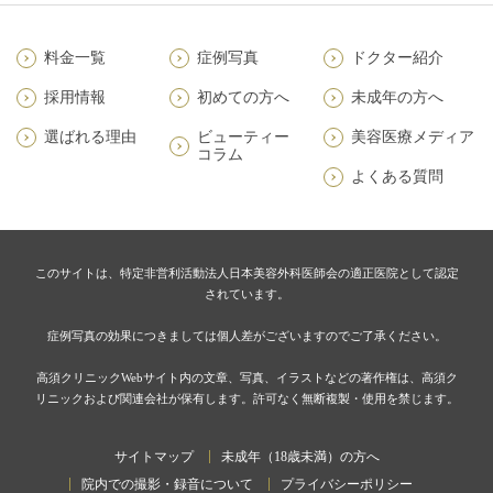
料金一覧
症例写真
ドクター紹介
採用情報
初めての方へ
未成年の方へ
選ばれる理由
ビューティー
美容医療メディア
コラム
よくある質問
このサイトは、特定非営利活動法人日本美容外科医師会の適正医院として認定
されています。
症例写真の効果につきましては個人差がございますのでご了承ください。
高須クリニックWebサイト内の文章、写真、イラストなどの著作権は、高須ク
リニックおよび関連会社が保有します。許可なく無断複製・使用を禁じます。
サイトマップ
未成年（18歳未満）の方へ
院内での撮影・録音について
プライバシーポリシー