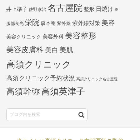
名古屋院
日焼け
井上準子
整形
佐野孝治
春
栄院
美容
紫外線対策
森本剛
紫外線
服部良光
美容整形
美容外科
美容クリニック
美容皮膚科
美白
美肌
高須クリニック
高須クリニック予約状況
高須クリニック名古屋院
高須英津子
高須幹弥