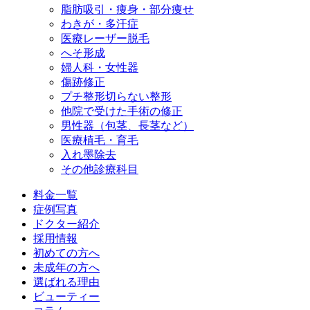
脂肪吸引・痩身・部分痩せ
わきが・多汗症
医療レーザー脱毛
へそ形成
婦人科・女性器
傷跡修正
プチ整形
切らない整形
他院で受けた手術の修正
男性器（包茎、長茎など）
医療植毛・育毛
入れ墨除去
その他診療科目
料金一覧
症例写真
ドクター紹介
採用情報
初めての方へ
未成年の方へ
選ばれる理由
ビューティー