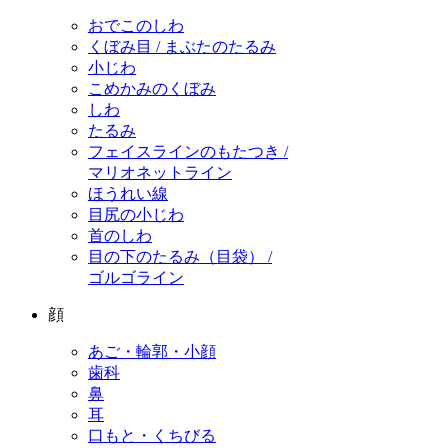
おでこのしわ
くぼみ目 / まぶたのたるみ
小じわ
こめかみのくぼみ
しわ
たるみ
フェイスラインのもたつき /
マリオネットライン
ほうれい線
目尻の小じわ
首のしわ
目の下のたるみ（目袋） /
ゴルゴライン
顔
あご・輪郭・小顔
歯科
鼻
耳
口もと・くちびる