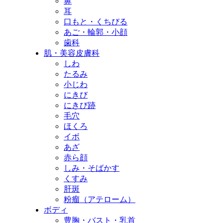
鼻
耳
口もと・くちびる
あご・輪郭・小顔
歯科
肌・美容皮膚科
しわ
たるみ
小じわ
にきび
にきび跡
毛穴
ほくろ
イボ
あざ
赤ら顔
しみ・そばかす
くすみ
肝斑
粉瘤（アテローム）
ボディ
豊胸・バスト・乳首