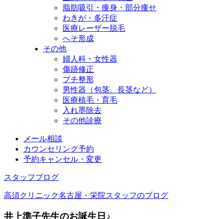
脂肪吸引・痩身・部分痩せ
わきが・多汗症
医療レーザー脱毛
へそ形成
その他
婦人科・女性器
傷跡修正
プチ整形
男性器（包茎、長茎など）
医療植毛・育毛
入れ墨除去
その他診療
メール相談
カウンセリング予約
予約キャンセル・変更
スタッフブログ
高須クリニック名古屋・栄院スタッフのブログ
井上準子先生のお誕生日♪