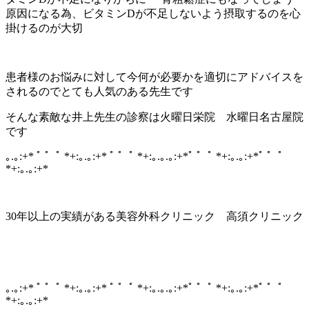
原因になる為、ビタミンDが不足しないよう摂取するのを心
掛けるのが大切
患者様のお悩みに対して今何が必要かを適切にアドバイスを
されるのでとても人気のある先生です
そんな素敵な井上先生の診察は火曜日栄院 水曜日名古屋院
です
｡.｡:+* ﾟ ゜ﾟ *+:｡.｡:+* ﾟ ゜ﾟ *+:｡.｡.｡:+*ﾟ ゜ﾟ *+:｡.｡:+*ﾟ ゜ﾟ
*+:｡.｡:+*
30年以上の実績がある美容外科クリニック 高須クリニック
｡.｡:+* ﾟ ゜ﾟ *+:｡.｡:+* ﾟ ゜ﾟ *+:｡.｡.｡:+*ﾟ ゜ﾟ *+:｡.｡:+*ﾟ ゜ﾟ
*+:｡.｡:+*