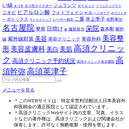
い線
ジュランツ
まつ毛マイスター
ダイエット
まつ毛
トリニティプラス
ヒアルロン酸
ニキビ
フォトフェイシャル
ヘリオケア
ホワイトデ
二重
井上準子
ボトックス
佐野孝治
レーザー脱毛
ー
ラシャスリップ
名古屋院
栄院
日焼け
整形
森本剛
紫外
服部良光
春
美容整
美容
紫外線対策
美容外科
美容クリニック
線
高須クリニッ
形
美容皮膚科
美白
美肌
ク
高
高須クリニック予約状況
高須クリニック名古屋院
高須英津子
須幹弥
メニューを見る
＊このWEBサイトは、特定非営利活動法人日本美容外
科医師会の適正医院として認定されています。
＊高須クリニックWebサイト内の文章、写真、イラス
トなどの著作権は、高須クリニックおよび関連会社が
保有します。許可なく無断複製・使用を禁じます。