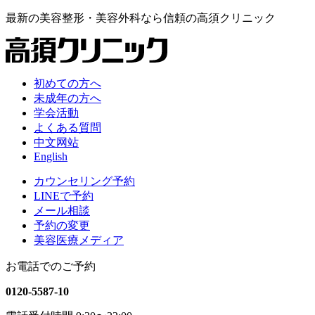
最新の
美容整形・美容外科なら
信頼の
高須クリニック
初めての方へ
未成年の方へ
学会活動
よくある質問
中文网站
English
カウンセリング予約
LINEで予約
メール相談
予約の変更
美容医療メディア
お電話でのご予約
0120-5587-10