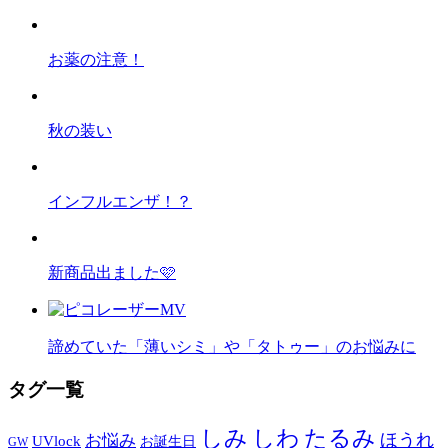
お薬の注意！
秋の装い
インフルエンザ！？
新商品出ました🩷
諦めていた「薄いシミ」や「タトゥー」のお悩みに
タグ一覧
しみ
しわ
たるみ
ほうれ
お悩み
UVlock
お誕生日
GW