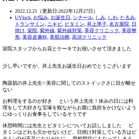
2022.12.21（更新日:2022年12月27日）
UVlock
,
お悩み
,
お誕生日
,
シナール
,
しみ
,
しわ
,
たるみ
,
トランサミン
,
ニキビ
,
ビタミン
,
井上準子
,
名古屋院
,
日
焼け
,
栄院
,
紫外線
,
紫外線対策
,
美容クリニック
,
美容整
形
,
美容皮膚科
,
美肌治療
,
高須クリニック
栄院スタッフからお花とケーキでお祝いさせて頂きました
少し早いですが、井上先生お誕生日おめでとうございます
陶器肌の井上先生✨美容に関してのストイックさに目が離せ
ない
お料理をするのが好き
という井上先生！休みの日には料
理をして大好きな宝塚を観ながらお腹に負担をかけないよう
にゆっくりお食事をしているそうです
休憩時間には先生とビタミンについてお話ししました
ビ
タミンはどれも欠かせないけど、日焼け対策している方はビ
タミンDが不足になりがちに
骨粗鬆症にもなってしまう