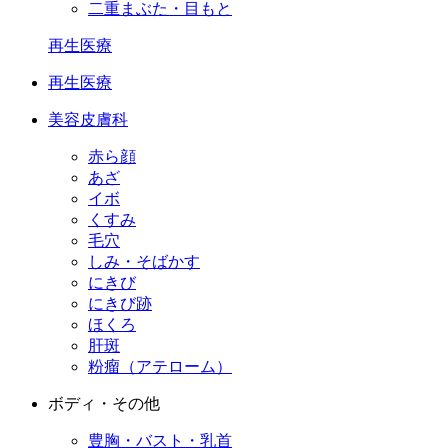
二重まぶた・目もと
再生医療
再生医療
美容皮膚科
赤ら顔
あざ
イボ
くすみ
毛穴
しみ・そばかす
にきび
にきび跡
ほくろ
肝斑
粉瘤（アテローム）
ボディ・その他
豊胸・バスト・乳首