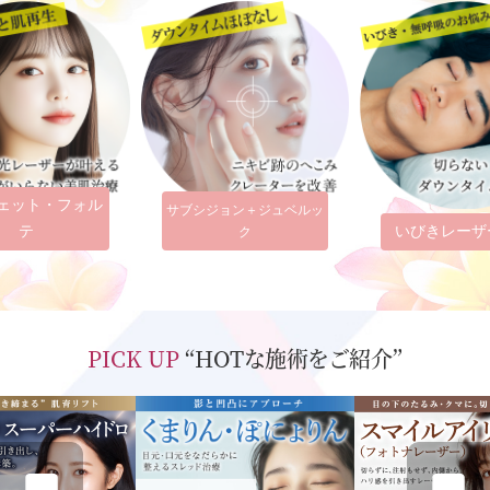
ェット・フォル
サブシジョン＋ジュベルッ
テ
いびきレーザ
ク
PICK UP
“HOTな施術をご紹介”