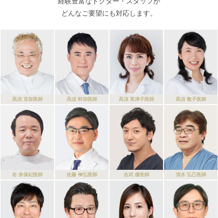
経験豊富な
ドクター・スタッフが
どんなご要望にも対応します。
高須 克弥
医師
高須 幹弥
医師
高須 英津子
医師
高須 敬子
医師
谷 奈保紀
医師
佐藤 伸弘
医師
吉武 優
医師
清水 弘己
医師