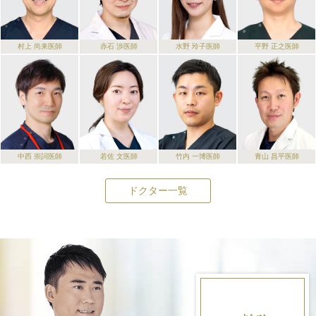
村上 尚来
医師
赤石 渉
医師
水野 玲子
医師
平野 正之
医師
中西 崇詞
医師
若佐 文
医師
竹内 一博
医師
青山 昌平
医師
ドクター一覧