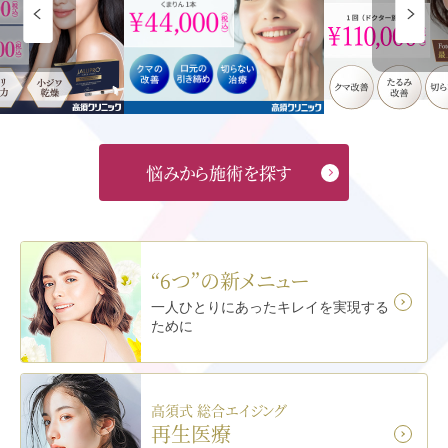
悩みから施術を探す
“6つ”の新メニュー
一人ひとりにあった
キレイを実現する
ために
高須式 総合エイジング
再生医療