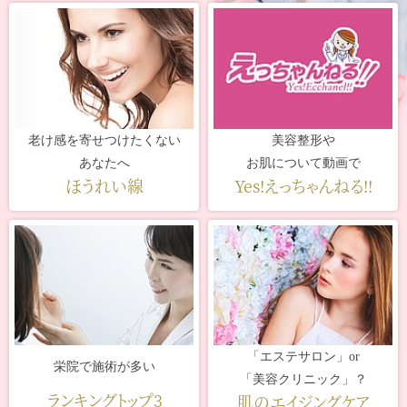
老け感を寄せつけたくない
美容整形や
あなたへ
お肌について動画で
ほうれい線
Yes!えっちゃんねる!!
「エステサロン」or
栄院で施術が多い
「美容クリニック」？
ランキングトップ3
肌のエイジングケア