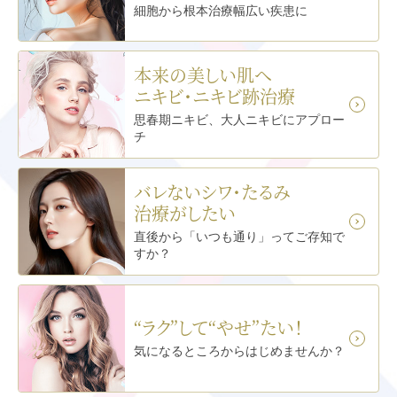
細胞から根本治療
幅広い疾患に
本来の美しい肌へ
ニキビ・ニキビ跡治療
思春期ニキビ、大人ニキビに
アプロー
チ
バレないシワ･たるみ
治療がしたい
直後から「いつも通り」ってご存知で
すか？
“ラク”して“やせ”たい！
気になるところから
はじめませんか？