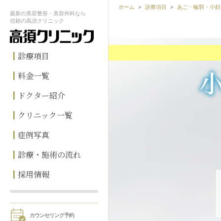
ホーム
診療項目
あご・輪郭・小顔
最新の
美容整形・美容外科なら
信頼の
高須クリニック
診療項目
料金一覧
ドクター紹介
クリニック一覧
症例写真
診療・施術の流れ
採用情報
カウンセリング予約