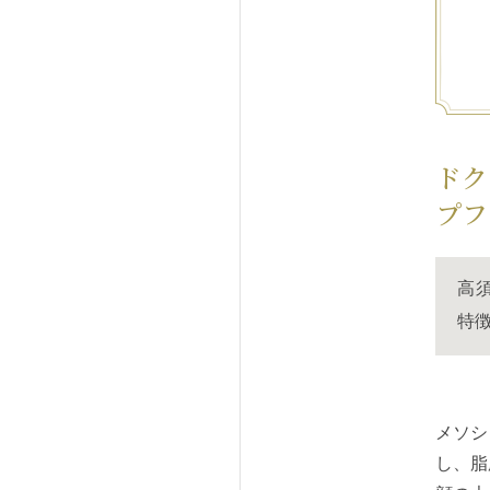
ドク
プフ
高
特
メソシ
し、脂