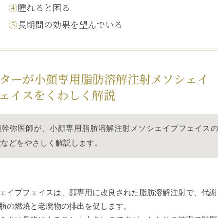
④
腫れると困る
⑤
長期間の効果を望んでいる
ターが
小顔専用脂肪溶解注射メソシェイ
ェイス
をくわしく解説
須幹弥医師が、
小顔専用脂肪溶解注射メソシェイプフェイス
徴などをやさしく解説します。
ェイプフェイス
は、顔専用に改良された脂肪溶解注射で、代謝
肪の燃焼と老廃物の排出を促します。