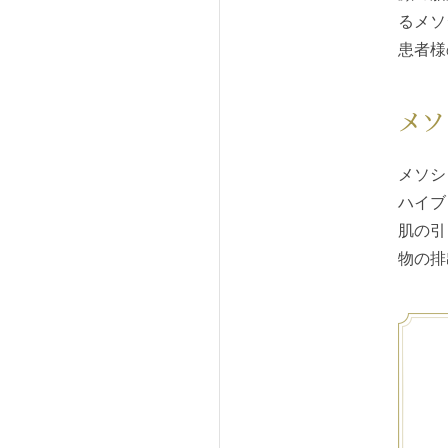
る
メソ
患者様
メソ
メソシ
ハイブ
肌の引
物の排