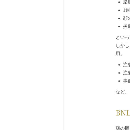
脂
1
顔
炎
といっ
しかし
用。
注
注
事
など、
BN
顔の脂