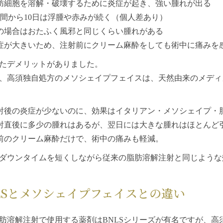
肪細胞を溶解・破壊するために炎症が起き、強い腫れが出る
週間から10日は浮腫や赤みが続く（個人差あり）
の場合はおたふく風邪と同じくらい腫れがある
症が大きいため、注射前にクリーム麻酔をしても術中に痛みを
たデメリットがありました。
、高須独自処方の
メソシェイプフェイス
は、天然由来のメディ
射後の炎症が少ないのに、効果は
イタリアン・メソシェイプ・
射直後に多少の腫れはあるが、翌日には大きな腫れはほとんど
前のクリーム麻酔だけで、術中の痛みも軽減。
ダウンタイムを短くしながら従来の脂肪溶解注射と同じような
LSと
メソシェイプフェイス
との違い
肪溶解注射で使用する薬剤はBNLSシリーズが有名ですが、高