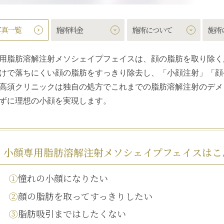
写真一覧
施術料金
施術について
施術
用脂肪溶解注射メソシェイプフェイス
は、顔の脂肪を取り除く
けで落ちにくい顔の脂肪をすっきり除去し、「小顔注射」「顔
高須クリニックは独自の処方でこれまでの脂肪溶解注射のデメ
ずに理想の小顔を実現します。
小顔専用脂肪溶解注射メソシェイプフェイス
はこ
①
憧れの小顔になりたい
②
顔の脂肪を取ってすっきりしたい
③
脂肪吸引まではしたくない