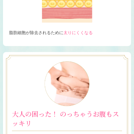
脂肪細胞が除去されるために
太りにくくなる
大人の困った！
のっちゃうお腹も
ス
ッキリ