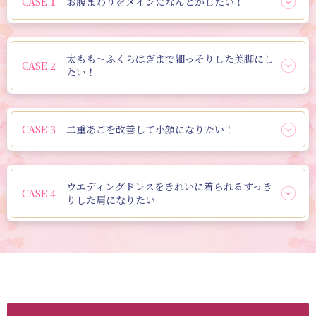
CASE 1
お腹まわりをメインになんとかしたい！
太もも
〜ふくらはぎまで
細っそりした美脚にし
CASE 2
たい！
CASE 3
二重あごを改善して小顔になりたい！
ウエディングドレスをきれいに着られる
すっき
CASE 4
りした肩になりたい