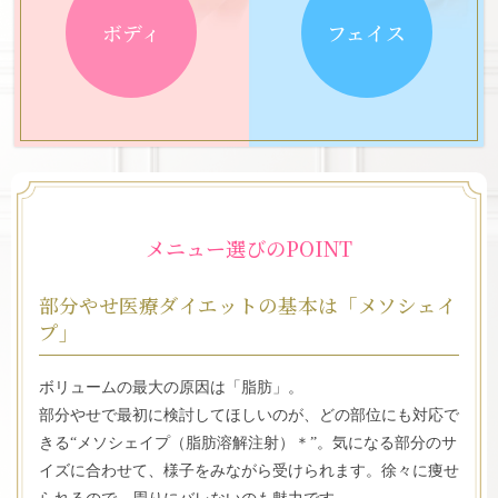
痩せたい部位は？
優先したいのは？
痩せたい部位は？
優先したいのは？
ボリューム感は？
ボリューム感は？
ボリューム感は？
触った感じは？
小顔専用脂肪溶解注射メソシェイプフェイ
ボツリヌストキシン注射 （エラ・プチ小
ふくらはぎボツリヌストキシン注射
クールテック・ディファイン
イタリアン・メソシェイプ
テスラフォーマー
脂肪吸引
脂肪吸引
ボディ
フェイス
顔術）
ス
クールテック・ディファイン
ふくらはぎ
ふくらはぎ
かなりあり
スピード
スピード
硬い
あり
あり
エラ
頬・二重あご
気持ちよさ
気持ち良さ
柔らかい
部分
部分
部分
以外
メニュー選びのPOINT
部分やせ医療ダイエットの基本は「メソシェイ
プ」
ボリュームの最大の原因は「脂肪」。
部分やせで最初に検討してほしいのが、どの部位にも対応で
きる“メソシェイプ（脂肪溶解注射）＊”。気になる部分のサ
イズに合わせて、様子をみながら受けられます。徐々に痩せ