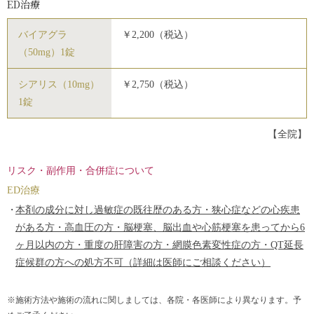
ED治療
バイアグラ
￥2,200（税込）
（50mg）1錠
シアリス（10mg）
￥2,750（税込）
1錠
【全院】
リスク・副作用・合併症について
ED治療
本剤の成分に対し過敏症の既往歴のある方・狭心症などの心疾患
がある方・高血圧の方・脳梗塞、脳出血や心筋梗塞を患ってから6
ヶ月以内の方・重度の肝障害の方・網膜色素変性症の方・QT延長
症候群の方への処方不可（詳細は医師にご相談ください）
※施術方法や施術の流れに関しましては、各院・各医師により異なります。予