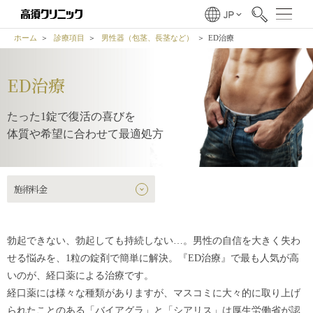
ホーム
診療項目
男性器（包茎、長茎など）
ED治療
ED治療
たった1錠で復活の喜びを
体質や希望に合わせて最適処方
施術料金
勃起できない、勃起しても持続しない…。男性の自信を大きく失わ
せる悩みを、1粒の錠剤で簡単に解決。『ED治療』で最も人気が高
いのが、経口薬による治療です。
経口薬には様々な種類がありますが、マスコミに大々的に取り上げ
られたことのある「バイアグラ」と「シアリス」は厚生労働省が認