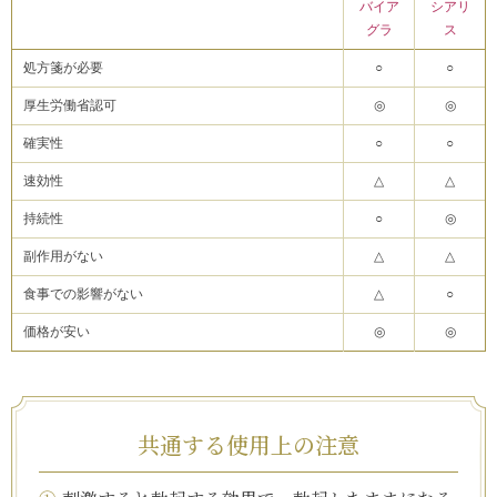
バイア
シアリ
グラ
ス
処方箋が必要
○
○
厚生労働省認可
◎
◎
確実性
○
○
速効性
△
△
持続性
○
◎
副作用がない
△
△
食事での影響がない
△
○
価格が安い
◎
◎
共通する使用上の注意