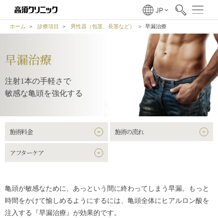
ホーム
診療項目
男性器（包茎、長茎など）
早漏治療
早漏治療
注射1本の手軽さで
敏感な亀頭を強化する
施術料金
施術の流れ
アフターケア
亀頭が敏感なために、あっという間に終わってしまう早漏。もっと
時間をかけて愉しめるようにするには、亀頭全体にヒアルロン酸を
注入する『早漏治療』が効果的です。