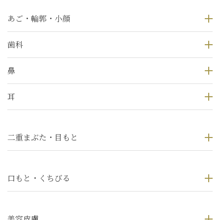
あご・輪郭・小顔
歯科
鼻
耳
二重まぶた・目もと
口もと・くちびる
美容皮膚