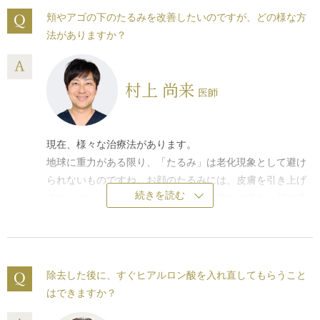
頬やアゴの下のたるみを改善したいのですが、どの様な方
法がありますか？
村上 尚来
医師
現在、様々な治療法があります。
地球に重力がある限り、「たるみ」は老化現象として避け
られないものですね。お顔のたるみには、皮膚を引き上げ
続きを読む
るフルフェイスリフトの手術やメスを使わず糸をお顔に挿
入して引き上げる
糸リフト（イタリアンリフト）
もご検討
ください。また高周波の熱によって皮膚を引き締める治療
の
サーマクールFLX
は、お顔にメスも注射も一切使いませ
ん。施術後に腫れも出ませんので、日常生活に全く支障が
除去した後に、すぐヒアルロン酸を入れ直してもらうこと
ありません。たるみがひどくなる前の予防策として受けら
はできますか？
れますと、将来のたるみを強力に予防します。