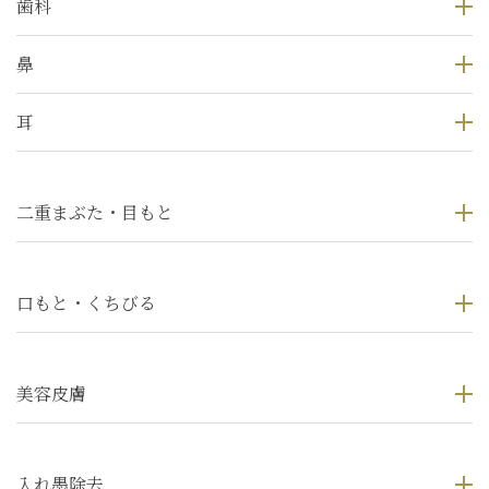
歯科
鼻
耳
二重まぶた・目もと
口もと・くちびる
美容皮膚
入れ墨除去