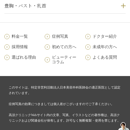
豊胸・バスト・乳首
料金一覧
症例写真
ドクター紹介
採用情報
初めての方へ
未成年の方へ
選ばれる理由
ビューティー
よくある質問
コラム
このサイトは、特定非営利活動法人日本美容外科医師会の適正医院として認定
されています。
症例写真の効果につきましては個人差がございますのでご了承ください。
高須クリニックWebサイト内の文章、写真、イラストなどの著作権は、高須ク
リニックおよび関連会社が保有します。許可なく無断複製・使用を禁じます。