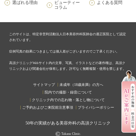
選ばれる理由
ビューティー
よくある質問
コラム
このサイトは、特定非営利活動法人日本美容外科医師会の適正医院として認定
されています。
症例写真の効果につきましては個人差がございますのでご了承ください。
高須クリニックWebサイト内の文章、写真、イラストなどの著作権は、高須ク
リニックおよび関連会社が保有します。許可なく無断複製・使用を禁じます。
サイトマップ
未成年（18歳未満）の方へ
院内での撮影・録音について
クリニック内での忘れ物・落とし物について
ご予約およびご来院前注意事項
プライバシーポリシー
50
年の実績がある美容外科の高須クリニック
©
Takasu Clinic.