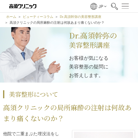
ホーム
ビューティーコラム
Dr.高須幹弥の美容整形講座
高須クリニックの局所麻酔の注射は何故あまり痛くないのか？
Dr.高須幹弥の
美容整形講座
お客様が気になる
美容整形の疑問に
お答えします。
美容整形について
高須クリニックの局所麻酔の注射は何故あ
まり痛くないのか？
他院で二重まぶた埋没法をし