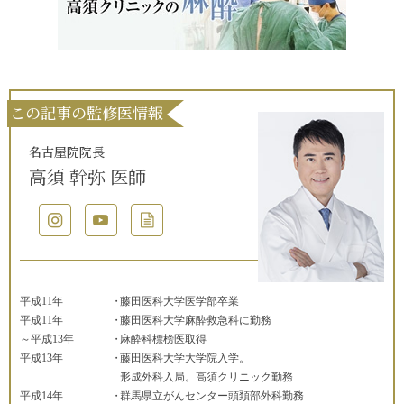
この記事の監修医情報
名古屋院院長
高須 幹弥 医師
平成11年
藤田医科大学医学部卒業
平成11年
藤田医科大学麻酔救急科に勤務
～平成13年
麻酔科標榜医取得
平成13年
藤田医科大学大学院入学。
形成外科入局。高須クリニック勤務
平成14年
群馬県立がんセンター頭頚部外科勤務