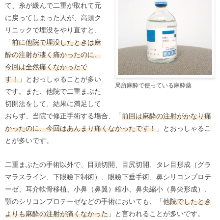
て、糸が緩んで二重が取れて元
に戻ってしまった人が、高須ク
リニックで埋没をやり直すと、
「
前に他院で埋没したときは麻
酔の注射が凄く痛かったのに、
今回は全然痛くなかったで
す！
」とおっしゃることが多い
局所麻酔で使っている麻酔薬
です。また、他院で二重まぶた
切開法をして、結果に満足して
おらず、当院で修正手術する場合、「
前回は麻酔の注射がかなり痛
かったのに、今回はあんまり痛くなかったです！
」とおっしゃるこ
とが多いです。
二重まぶたの手術以外で、目頭切開、目尻切開、タレ目形成（グラ
マラスライン、下眼瞼下制術）、眼瞼下垂手術、鼻シリコンプロテ
ーゼ、耳介軟骨移植、小鼻（鼻翼）縮小、鼻尖縮小（鼻尖形成）、
顎のシリコンプロテーゼなどの手術においても、「
他院でしたとき
よりも麻酔の注射が痛くなかった
」と言われることが多いです。