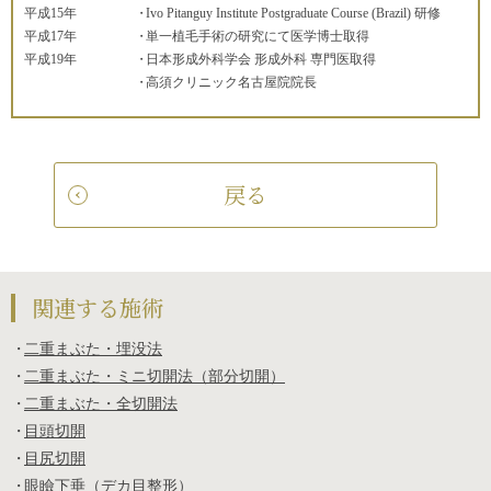
平成15年
Ivo Pitanguy Institute Postgraduate Course (Brazil) 研修
平成17年
単一植毛手術の研究にて医学博士取得
平成19年
日本形成外科学会 形成外科 専門医取得
高須クリニック名古屋院院長
戻る
関連する施術
二重まぶた・埋没法
二重まぶた・ミニ切開法（部分切開）
二重まぶた・全切開法
目頭切開
目尻切開
眼瞼下垂（デカ目整形）