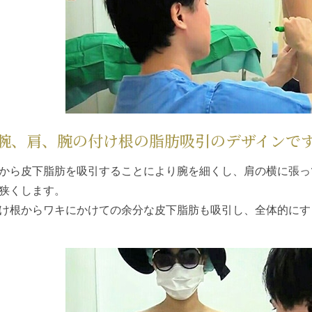
腕、肩、腕の付け根の脂肪吸引のデザインで
から皮下脂肪を吸引することにより腕を細くし、肩の横に張っ
狭くします。
け根からワキにかけての余分な皮下脂肪も吸引し、全体的にす