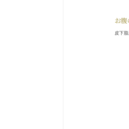
お腹
皮下脂