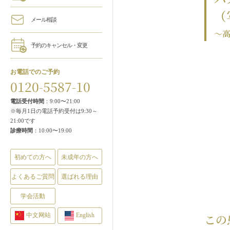
（
メール相談
～
予約のキャンセル・変更
お電話でのご予約
0120-5587-10
電話受付時間
：9:00〜21:00
※毎月1日の電話予約受付は9:30～
21:00です
診療時間
：10:00〜19:00
初めての方へ
未成年の方へ
よくあるご質問
選ばれる理由
学会活動
中文网站
English
この