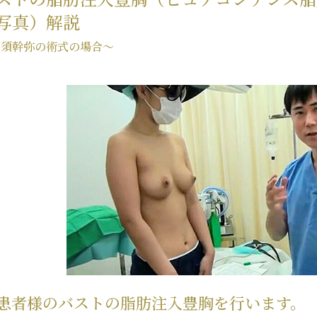
写真）解説
高須幹弥の術式の場合～
患者様のバストの脂肪注入豊胸を行います。