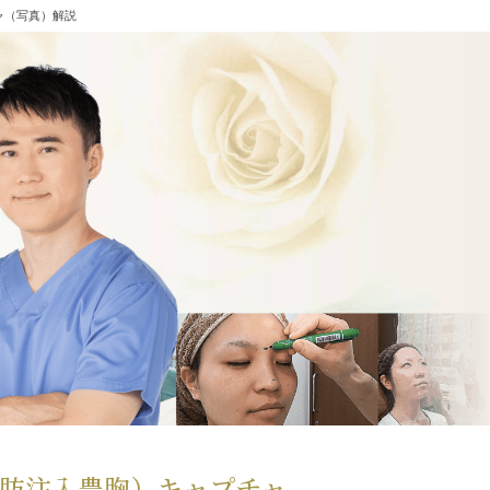
ャ（写真）解説
肪注入豊胸
）キャプチャ