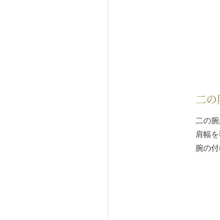
二の
二の腕
肩幅を
腕の付