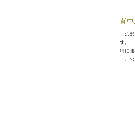
背中
この部
す。
特に腰
ここの