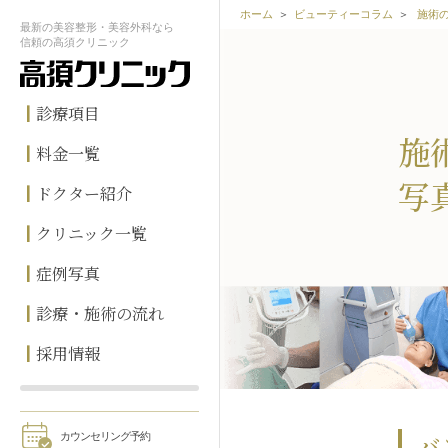
ホーム
ビューティーコラム
施術
最新の
美容整形・美容外科なら
信頼の
高須クリニック
診療項目
施
料金一覧
写
ドクター紹介
クリニック一覧
症例写真
診療・施術の流れ
採用情報
バ
カウンセリング予約