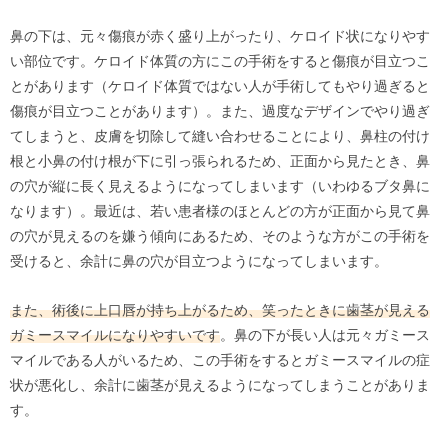
鼻の下は、元々傷痕が赤く盛り上がったり、ケロイド状になりやす
い部位です。ケロイド体質の方にこの手術をすると傷痕が目立つこ
とがあります（ケロイド体質ではない人が手術してもやり過ぎると
傷痕が目立つことがあります）。また、過度なデザインでやり過ぎ
てしまうと、皮膚を切除して縫い合わせることにより、鼻柱の付け
根と小鼻の付け根が下に引っ張られるため、正面から見たとき、鼻
の穴が縦に長く見えるようになってしまいます（いわゆるブタ鼻に
なります）。最近は、若い患者様のほとんどの方が正面から見て鼻
の穴が見えるのを嫌う傾向にあるため、そのような方がこの手術を
受けると、余計に鼻の穴が目立つようになってしまいます。
また、術後に上口唇が持ち上がるため、笑ったときに歯茎が見える
ガミースマイルになりやすいです
。鼻の下が長い人は元々ガミース
マイルである人がいるため、この手術をするとガミースマイルの症
状が悪化し、余計に歯茎が見えるようになってしまうことがありま
す。