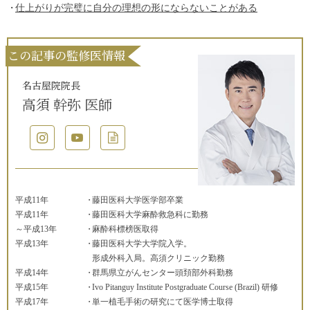
仕上がりが完璧に自分の理想の形にならないことがある
この記事の監修医情報
名古屋院院長
高須 幹弥 医師
平成11年
藤田医科大学医学部卒業
平成11年
藤田医科大学麻酔救急科に勤務
～平成13年
麻酔科標榜医取得
平成13年
藤田医科大学大学院入学。
形成外科入局。高須クリニック勤務
平成14年
群馬県立がんセンター頭頚部外科勤務
平成15年
Ivo Pitanguy Institute Postgraduate Course (Brazil) 研修
平成17年
単一植毛手術の研究にて医学博士取得