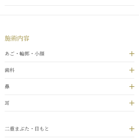
施術内容
あご・輪郭・小顔
歯科
鼻
耳
二重まぶた・目もと