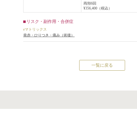
両頬6回
¥356,400（税込）
リスク・副作用・合併症
eマトリックス
発赤・ひりつき・痛み（術後）
一覧に戻る