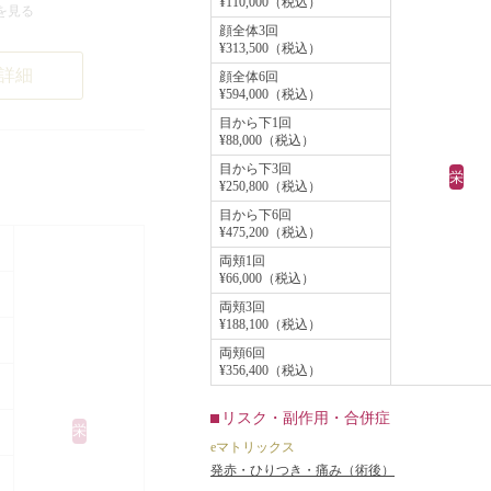
¥110,000（税込）
を見る
、ニキビができた
顔全体3回
胞も一緒に破壊し
¥313,500（税込）
詳細
れています。凹凸
顔全体6回
¥594,000（税込）
気になることは基
目から下1回
、見た目があまり
¥88,000（税込）
こでコラーゲンの
目から下3回
栄
¥250,800（税込）
ックスとダーマロー
目から下6回
状治療）を併用
¥475,200（税込）
ます。
両頬1回
¥66,000（税込）
は、このように複
両頬3回
る場合もありま
¥188,100（税込）
両頬6回
¥356,400（税込）
リスク・副作用・合併症
栄
eマトリックス
発赤・ひりつき・痛み（術後）