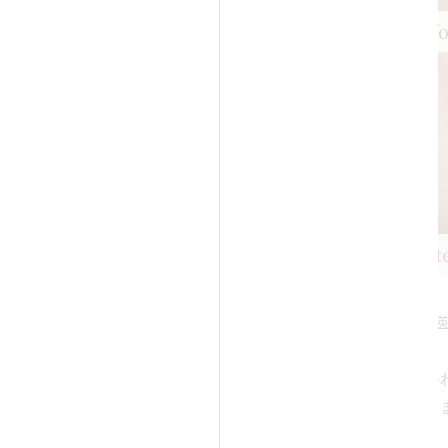
Bef
担当医：高須英津子 医師
リックスはタイトニング（たるみ
ワの引き締め）には1回の施術で
でやすい施術ですが、ニキビ跡
続きを見る
は月に1回の間隔で3回～5回程度
をすることが多くなっていま
症例の詳細
Aft
リックスは、RF（高周波）を点状
することで、皮膚表面に残るダ
担当医：高須英
は小さな点状で抑えながら、皮
き締める熱エネルギーは肌の内
ックス
ニキビ跡が凹み、い
がるよう設計されています。そ
1回
ー状態」になってし
000（税込）
、治療目的に合った深さへ十分
例です。
3回
届き、皮膚の凹凸がより目立た