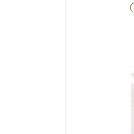
トリックスをニキビ跡に4回
ダーマローラー
した症例写真
状治療）とeマ
キビ跡の凸凹に
After
（4回目照射
Before
後）