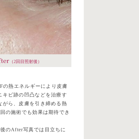
fter
（2回目照射後）
RFの熱エネルギーにより皮膚
ニキビ跡の凹凸などを治療す
ながら、皮膚を引き締める熱
1回の施術でも効果は期待でき
。
のAfter写真では目立ちに