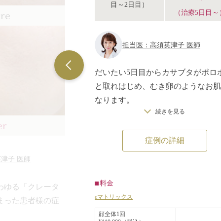
目～2日目）
（治療5日目～
ore
担当医：高須英津子 医師
だいたい5日目からカサブタがポロ
と取れはじめ、むき卵のようなお肌
なります。
続きを見る
お肌が全体が引きしまりました。若
er
まだドットやカサブタがありますが
症例の詳細
イクでカバーをすることができます
津子 医師
料金
わゆる「クレータ
eマトリックス
まった患者様の症
顔全体1回