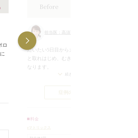
After
（治療後5日
Before
）
目以降）
担当医：高須英津子 医師
e
や
ポロ
だいたい5日目からカサブタがポロポロ
効
に
と取れはじめ、むき卵のようなお肌に
な
なります。
の
干
続きを見る
お肌が全体が引きしまりました。若干
す
メ
まだドットやカサブタがありますがメ
e
。
症例の詳細
イクでカバーをすることができます。
に
メ
膚
e
料金
部
¥
eマトリックス
の
に