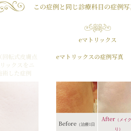
この症例と同じ診療科目の
症例写
eマトリックス
（回転式皮膚点
eマトリックスの症例写真
トリックスをニ
施術した症例
After
（メイ
Before
（治療1日
り）