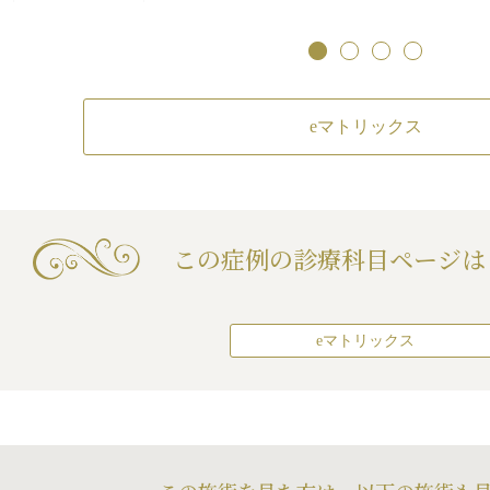
eマトリックス
膚点状治療）
この症例の診療科目
ページは
eマトリックス
た
た