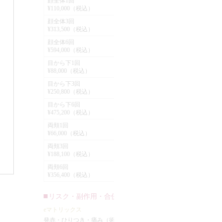
顔全体1回
¥
¥110,000（税込）
な
顔全体3回
¥
こ
¥313,500（税込）
こ
顔全体6回
¥
¥594,000（税込）
ー
目から下1回
¥
な
¥88,000（税込）
い
目から下3回
¥
栄
¥250,800（税込）
目から下6回
¥
¥475,200（税込）
両頬1回
¥
¥66,000（税込）
両頬3回
¥
¥188,100（税込）
両頬6回
¥356,400（税込）
e
発
リスク・副作用・合併症
eマトリックス
発赤・ひりつき・痛み（術後）