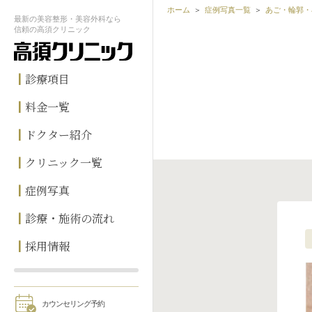
ホーム
症例写真一覧
あご・輪郭・
最新の
美容整形・美容外科なら
信頼の
高須クリニック
診療項目
料金一覧
ドクター紹介
クリニック一覧
症例写真
診療・施術の流れ
採用情報
カウンセリング予約