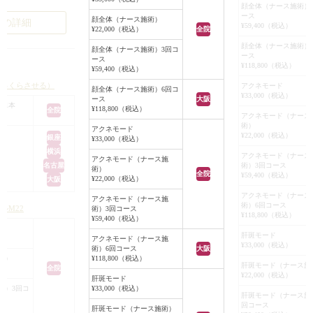
、額やこめかみや上
その後、面圧処置
顔全体（ナース施術）
の瞼のたるみ、眼瞼
ース
いたニキビの箇所に
顔全体（ナース施術）
例の詳細
¥59,400（税込）
¥22,000（税込）
全院
きらず、目を開いて
うレーザーを照射
目になってしまう）
顔全体（ナース施術）
Vビームは、血管内
顔全体（ナース施術）3回コ
ース
ース
みられました。
をターゲットとし
¥118,800（税込）
¥59,400（税込）
ロン酸注入で上瞼の
の赤みを早く治す
ふっくらさせる）
アクネモード
することも可能です
顔全体（ナース施術）6回コ
ニキビ跡の赤みの
¥33,000（税込）
ース
大阪
 1本
は、フォトフェイシ
¥118,800（税込）
全院
アクネモード（ナース
少し変化してしまう
治療モードを照射
術）
アクネモード
きの改善（眼瞼下
す。
¥22,000（税込）
銀座
¥33,000（税込）
治療となること、瞼
当日と、翌日は照
横浜
アクネモード（ナース
アクネモード（ナース施
なくその外側の痩せ
が出ますが、翌々
名古屋
術）3回コース
術）
全院
¥59,400（税込）
つした印象に見える
¥22,000（税込）
大阪
みもひいて、キレ
等をお伝えさせてい
この治療を１ヶ月毎
アクネモード（ナース
アクネモード（ナース施
術）6回コース
った結果、今回はま
ルM22
術）3回コース
ると、かなりキレ
¥118,800（税込）
¥59,400（税込）
整える、こめかみの
新しいニキビがで
肝斑モード
入を行うこととなり
ントロールする必
アクネモード（ナース施
¥33,000（税込）
術）6回コース
大阪
で、薬の内服や外
術）
¥118,800（税込）
、硬さを2種類使用
肝斑モード（ナース施
ニキビは、跡にな
全院
¥22,000（税込）
肝斑モード
ち上げリフト力を保
早めに治療して、
術）3回コ
¥33,000（税込）
注入とこめかみ全体
肝斑モード（ナース施
なって、ニキビが
回コース
肝斑モード（ナース施術）
ンにあわせてふっく
で、コントロール