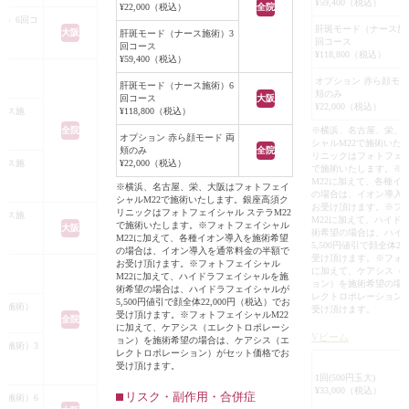
¥59,400（税込）
¥22,000（税込）
全院
入を行い、合計3本
付き合っていく事
術）6回コ
肝斑モード（ナース施
大阪
しました。
肝斑モード（ナース施術）3
お肌が硬くて、毛
回コース
回コース
在するシミもみら
¥118,800（税込）
が沢山詰まってい
¥59,400（税込）
イシャルM22も併用
方には、ピーリン
オプション 赤ら顔モー
肝斑モード（ナース施術）6
の汚れを取ってか
頬のみ
回コース
大阪
¥22,000（税込）
そりしたくぼみがハ
ース施
¥118,800（税込）
をオススメしてい
みになり、頬骨の出
全院
※横浜、名古屋、栄、
オプション 赤ら顔モード 両
シャルM22で施術いた
にくくなりました。
頬のみ
全院
リニックはフォトフェイ
ース施
¥22,000（税込）
ャルM22の効果で、
で施術いたします。※
M22に加えて、各種イ
薄くなり、肌がトー
※横浜、名古屋、栄、大阪はフォトフェイ
の場合は、イオン導入
シャルM22で施術いたします。銀座高須ク
た。
お受け頂けます。※フ
リニックはフォトフェイシャル ステラM22
ース施
M22に加えて、ハイド
アルロン酸を注入す
で施術いたします。※フォトフェイシャル
大阪
術希望の場合は、ハイ
M22に加えて、各種イオン導入を施術希望
ジワも目立ちにくく
5,500円値引で顔全体22
の場合は、イオン導入を通常料金の半額で
受け頂けます。※フォト
のラインが整いま
お受け頂けます。※フォトフェイシャル
に加えて、ケアシス（
M22に加えて、ハイドラフェイシャルを施
ョン）を施術希望の場
術希望の場合は、ハイドラフェイシャルが
レクトロポレーション
5,500円値引で顔全体22,000円（税込）でお
ス施術）
受け頂けます。
受け頂けます。※フォトフェイシャルM22
全院
に加えて、ケアシス（エレクトロポレーシ
Vビーム
ョン）を施術希望の場合は、ケアシス（エ
ス施術）3
レクトロポレーション）がセット価格でお
受け頂けます。
1回(500円玉大)
¥33,000（税込）
リスク・副作用・合併症
ス施術）6