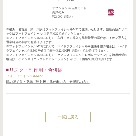
オプション 赤ら顔モード
両頬のみ
全院
¥22,000（税込）
※横浜、名古屋、栄、大阪はフォトフェイシャルM22で施術いたします。銀座高須クリニ
ックはフォトフェイシャル ステラM22で施術いたします。
※フォトフェイシャルM22に加えて、各種イオン導入を施術希望の場合は、イオン導入を
通常料金の半額でお受け頂けます。
※フォトフェイシャルM22に加えて、ハイドラフェイシャルを施術希望の場合は、ハイド
ラフェイシャルが5,500円値引で顔全体22,000円（税込）でお受け頂けます。
※フォトフェイシャルM22に加えて、ケアシス（エレクトロポレーション）を施術希望の
場合は、ケアシス（エレクトロポレーション）がセット価格でお受け頂けます。
リスク・副作用・合併症
フォトフェイシャルM22
肌のほてり・発赤（照射後／肌が弱い方・敏感肌の方）
一覧に戻る