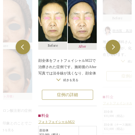
Before
担当医：高須英
地元の皮膚科さん
Before
efore
After
ていてますが、化
在しています。
顔全体をフォトフェイシャルM22で
化膿しているひど
続き
治療された症例です。施術後のAfter
置といって、ニキ
写真では法令線が浅くなり、顔全体
をします。
症例の
にハリがでているのがわかります。
処置をした方が、
続きを見る
施術後、ダウンタイムはほとんどあ
ます。
りません。
そして、フォトフェ
症例の詳細
（1ヶ月後）
料金
のアクネモードを
フォトフェイシャルM
アクネモードは、
ルロン酸注射の症例
て、ニキビの細菌
顔全体
料金
¥33,000（税込）
ます。
フォトフェイシャルM22
な印象とのことでご
冷たいジェルを塗
顔全体（ナース施術）
¥22,000（税込）
患者様です。
続きを見る
ます。
顔全体
¥33,000（税込）