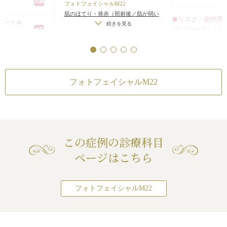
大阪
フォトフェイシャルM22
肌のほてり・発赤（照射後／肌が弱い
リスク・副作用
モード 両
方・敏感肌の方）
続きを見る
フォトフェイシャルM
全院
肌のほてり・発赤（
方・敏感肌の方）
続き
栄、大阪はフォトフェイ
いたします。銀座高須ク
Vビーム
ェイシャル ステラM22
。※フォトフェイシャル
肌のほてり・発赤（
種イオン導入を施術希望
フォトフェイシャルM22
方・敏感肌の方）
続き
導入を通常料金の半額で
※フォトフェイシャル
イドラフェイシャルを施
ハイドラフェイシャルが
体22,000円（税込）でお
ォトフェイシャルM22
ス（エレクトロポレーシ
の場合は、ケアシス（エ
この症例の診療科目
ョン）がセット価格でお
ページはこちら
作用・合併症
ふっくらさせる）
が血管に当たってしま
フォトフェイシャルM22
がりのわずかな左右
続きを見る
メトリーは不可）
/
感
ルM22
膚壊死
/
過度にいじっ
赤（照射後／肌が弱い
ると腫れる可能性