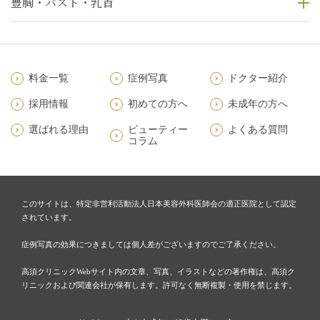
豊胸・バスト・乳首
料金一覧
症例写真
ドクター紹介
採用情報
初めての方へ
未成年の方へ
選ばれる理由
ビューティー
よくある質問
コラム
このサイトは、特定非営利活動法人日本美容外科医師会の適正医院として認定
されています。
症例写真の効果につきましては個人差がございますのでご了承ください。
高須クリニックWebサイト内の文章、写真、イラストなどの著作権は、高須ク
リニックおよび関連会社が保有します。許可なく無断複製・使用を禁じます。