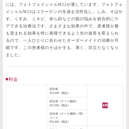
には、フォトフェイシャルM22が適しています。フォトフェ
イシャルM22はコラーゲンの生成を活性化し、しみ、そばか
す、くすみ、ニキビ、赤ら顔などの肌の悩みを総合的にケ
アできる治療法です。さまざまな効果の中で、患者様が最
も望まれる効果を特に発揮できるよう光の波長を変えられ
るので、一人ひとりに合わせたオーダーメイドの治療が可
能です。この患者様のそばかすも、薄く、目立たなくなり
ました。
料金
顔全体
¥33,000（税込）
顔全体（ナース施術）
¥22,000（税込）
全院
顔全体（ナース施術）3回
コース
¥59,400（税込）