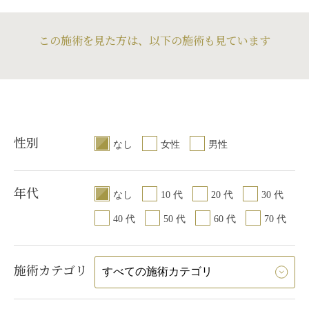
）
この施術を見た方は、以下の施術も見ています
性別
なし
女性
男性
年代
なし
10 代
20 代
30 代
40 代
50 代
60 代
70 代
施術カテゴリ